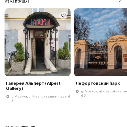
附近的地方
Галерея Альперт (Alpert
Лефортовский парк
Gallery)
g. Moskva, ul Krasnokazarm
d 3
g Moskva, ul Krasnokazarmennaya, d
3