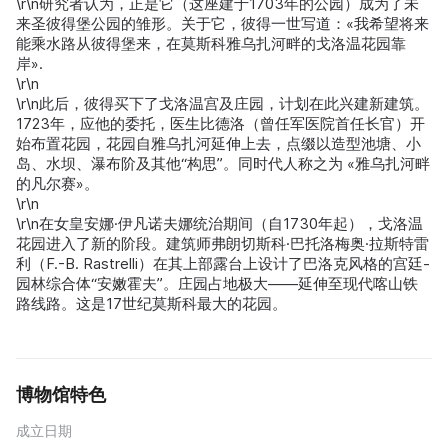
\r\n研究者认为，正是它（这座建于1703年的公园）成为了未
来圣彼得堡公园的雏形。关于它，彼得一世写道：«我希望将来
能乘水路从彼得堡来，在莫斯科雅乌扎河畔的戈洛温花园靠
岸».
\r\n
\r\n此后，彼得买下了戈洛温宫及庄园，计划在此兴建新建筑。
1723年，应他的委托，医生比德洛（曾任军医院首任长官）开
始布置花园，花园自雅乌扎河延伸上去，点缀以造型池塘、小
岛、水坝、瀑布阶及其他“构思”。同时代人称之为 «雅乌扎河畔
的凡尔赛»。
\r\n
\r\n在女皇安娜·伊凡诺夫娜统治期间（自1730年起），戈洛温
花园进入了新的阶段。建筑师弗朗切斯科·巴托洛梅奥·拉斯特雷
利（F.-B. Rastrelli）在其上部露台上设计了巴洛克风格的宫廷-
园林综合体“安嫩霍夫”。庄园占地极大——延伸至现代喀山铁
路线路。这是17世纪莫斯科最大的花园。
博物馆特色
成立日期