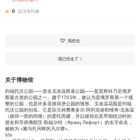
0
还没有印象
我想去
我已经走了
0
关于博物馆
列福托沃公园——原名戈洛温斯基公园——是莫斯科乃至俄罗
斯最古老的公园之一。建于1703年，被认为是俄罗斯第一个规
整的公园，也是许多圣彼得堡公园的雏形。戈洛温花园是列福
托沃公园的别名。它是应元帅费奥多尔·阿列克谢耶维奇·戈洛温
（彼得一世的同僚）的委托而建，并以彼得在其早期统治时的
朋友和导师弗朗茨·勒福尔特（Франц Лефорт）的名字命名，
被称为 «雅乌扎河畔的凡尔赛»。
\r\n