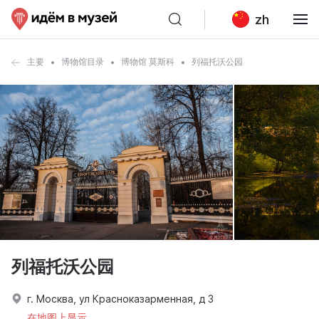
zh
主要
博物馆目录
博物馆 莫斯科
列福托沃公园
列福托沃公园
г. Москва, ул Красноказарменная, д 3
在地图上显示