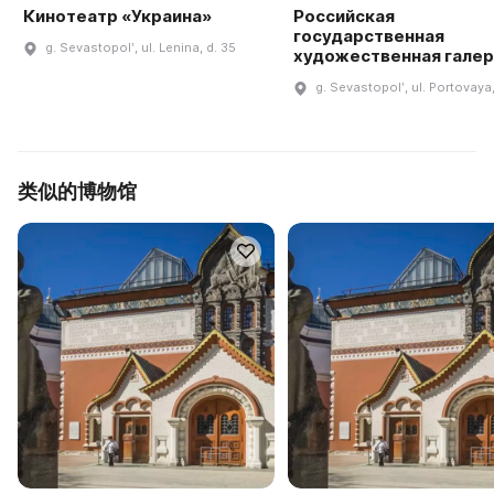
Кинотеатр «Украина»
Российская
государственная
g. Sevastopolʹ, ul. Lenina, d. 35
художественная гале
g. Sevastopolʹ, ul. Portovaya,
类似的博物馆