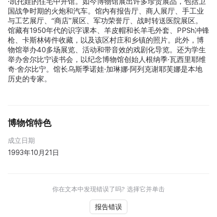
·凯托娃的住宅中开馆。如今博物馆展出许多珍贵展品，包括卫
国战争时期的火炮和汽车。馆内有报告厅、商人展厅、手工业
与工艺展厅、“商店”展区、军功荣誉厅、战时转送医院展区。
馆藏有1950年代的识字课本、羊皮帽和长羊毛外套、PPSh冲锋
枪、卡斯林铸件收藏，以及该区村庄和乡镇的照片。此外，博
物馆举办40多场展览、活动和带音效的戏剧化导览。还为学生
举办舍尔比宁读书会，以纪念博物馆创始人根纳季·瓦西里耶维
奇·舍尔比宁。馆长乌斯季诺娃·加琳娜·阿列克谢耶芙娜是本地
历史的专家。
博物馆特色
成立日期
1993年10月21日
你在文本中发现错误了吗? 选择它并单击
报告错误