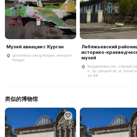
Музей авиации г. Курган
Лебяжьевский районн
историко-краеведчес
gorodskoy okrug Kurgan, aeroport
музей
Kurgan
Kurganskaya obl., Lebyazhʹye
n., rp. Lebyazhʹye, ul. Sovet·
zd. 68
类似的博物馆