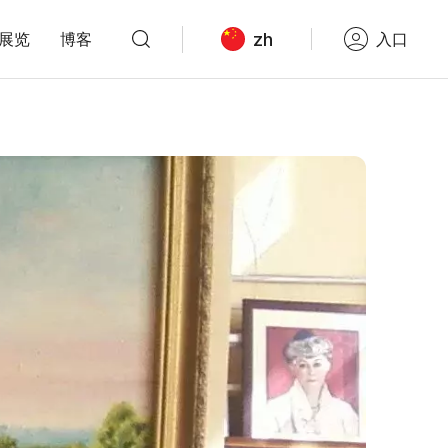
zh
展览
博客
入口