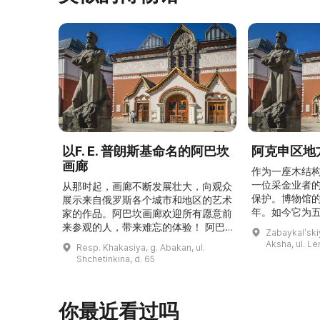
以F. E. 普朗斯基命名的阿巴坎
阿克申区地
画廊
作为一座木结
一位采金业者
从那时起，画廊不断发展壮大，向观众
保护。博物馆的
展示来自俄罗斯各个城市和地区的艺术
年。如今它为
家的作品。阿巴坎画廊欢迎所有愿意前
并接受来自俄
来参观的人，带来难忘的体验！ 阿巴
Zabaykalʹskiy
询。博物馆的
坎画廊的历史始于1976年，当时阿巴
Aksha, ul. Le
Resp. Khakasiya, g. Abakan, ul.
学生及其他群
坎市儿童美术学校的校长 Федор
Shchetinkina, d. 65
关生态与地方
Ефимович Пронских 决定在学校内
议和研讨会。
创建一座画廊。他写信给苏联美术学院
科索娃 V.Я.
通讯院士、俄罗斯苏维埃联邦社会主义
你最近看过吗
I.А. 的手工作
共和国人民艺术家 Б. Я. Ряузов，征