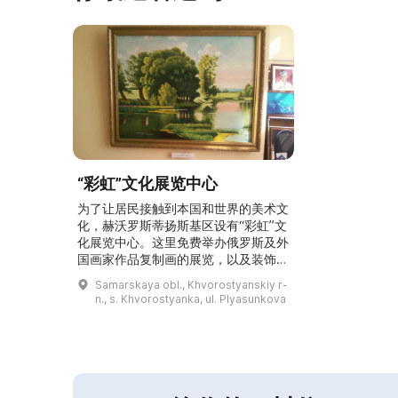
的素描与 ...
询如何更好地组织这项对学校而 ...
“彩虹”文化展览中心
为了让居民接触到本国和世界的美术文
化，赫沃罗斯蒂扬斯基区设有“彩虹”文
化展览中心。这里免费举办俄罗斯及外
国画家作品复制画的展览，以及装饰性
与应用艺术的展览。长期参观者不仅有
Samarskaya obl., Khvorostyanskiy r-
赫沃罗斯蒂扬斯基区的居民，还有其他
n., s. Khvorostyanka, ul. Plyasunkova
地区的居民。在区政府和萨马拉市“彩
虹”文化展览中心的支持下，这里拥有
一场由50幅知名美术大师作品组成的
流动展览。“彩虹”的主要任务是广泛进
行文化普及，促进人们形成对和谐与美
的感受，并对青年进行精...