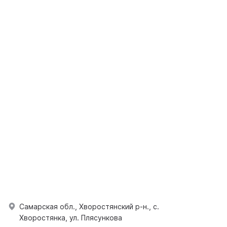
Самарская обл., Хворостянский р-н., с.
Хворостянка, ул. Плясункова