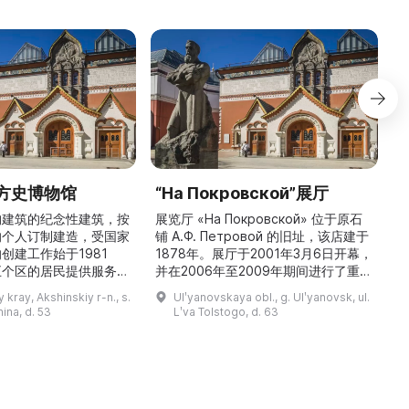
方史博物馆
“На Покровской”展厅
构建筑的纪念性建筑，按
展览厅 «На Покровской» 位于原石
的个人订制建造，受国家
铺 A.Ф. Петровой 的旧址，该店建于
1
创建工作始于1981
1878年。展厅于2001年3月6日开幕，
五个区的居民提供服务，
并在2006年至2009年期间进行了重建
三
罗斯各地区及国外的咨
和现代化改造。如今这里是一处100 平
 kray, Akshinskiy r-n., s.
Ulʹyanovskaya obl., g. Ulʹyanovsk, ul.
陈列吸引学生、教师、大
方米的宽敞场地，配备了现代展览设
筑
nina, d. 53
Lʹva Tolstogo, d. 63
体的关注。博物馆开展有
备、照明与报警系统。这里举办来自俄
志的工作，并举办区际会
罗斯及海外博物馆馆藏、私人收藏以及
（
最有价值的收藏包括：科
其他城市收藏的展览。«На
 的个人馆藏、匠人亚诺夫
Покровской» 展厅通过多种活动吸引
品、画家舍格洛夫 G.А.
了大批观众： ...