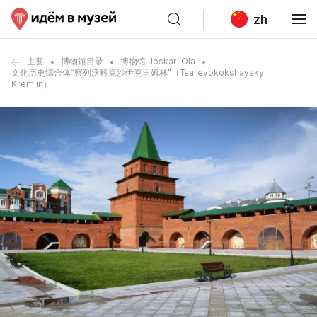
zh
主要
博物馆目录
博物馆 Joskar-Ola
文化历史综合体“察列沃科克沙伊克里姆林”（Tsarevokokshaysky
Kremlin）