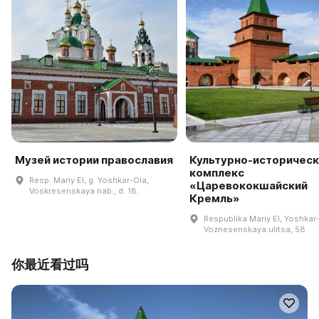
Музей истории православия
Культурно-историческ
комплекс
Resp. Mariy El, g. Yoshkar-Ola,
«Царевококшайский
Voskresenskaya nab., d. 18.
Кремль»
Respublika Mariy El, Yoshkar
Voznesenskaya ulitsa, 58
你最近看过吗