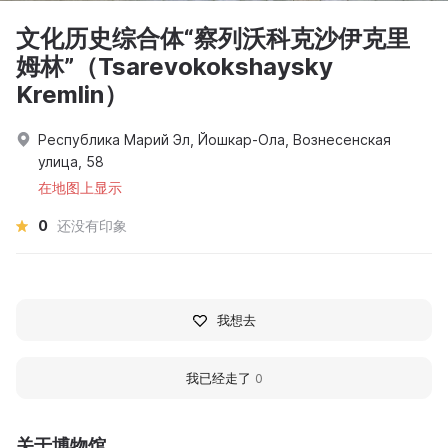
文化历史综合体“察列沃科克沙伊克里
姆林”（Tsarevokokshaysky
Kremlin）
Республика Марий Эл, Йошкар-Ола, Вознесенская
улица, 58
在地图上显示
0
还没有印象
我想去
我已经走了
0
关于博物馆