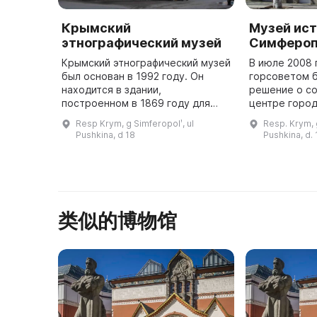
Крымский
Музей ист
этнографический музей
Симферо
Крымский этнографический музей
В июле 2008 
был основан в 1992 году. Он
горсоветом 
находится в здании,
решение о со
построенном в 1869 году для
центре город
девочек. В настоящее время
Пушкина, 17.
Resp Krym, g Simferopolʹ, ul
Resp. Krym, g
музей является одним из
городским у
Pushkina, d 18
Pushkina, d. 
ведущих культурно-
деятельность
просветительных и научны ...
ра ...
类似的博物馆