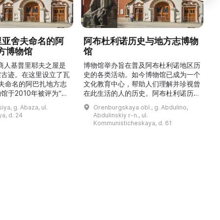
德里亚舍夫命名的阿
阿布杜利诺历史与地方志博物
方博物馆
馆
1
的商人基普里耶夫之屋是
博物馆举办旨在普及阿布杜利诺地区历
实古迹。在这里设立了瓦
史的各类活动。如今博物馆已成为一个
舍夫命名的阿巴扎地方志
文化教育中心，帮助人们理解并珍视曾
馆于2010年被评为“哈
在此生活的人的历史。阿布杜利诺历史
市级博物馆”。博物馆
与地方志博物馆于1966年在当地知名
ya, g. Abaza, ul.
Orenburgskaya obl., g. Abdulino,
及哈卡斯地区自公元前4
人士的倡议下创建。最初位于共产党街
a, d. 24
Abdulinskiy r-n., ul.
为主题，展出有箭头、刀
274号商人沃罗比约夫住宅附属建筑
Kommunisticheskaya, d. 61
质胸针、石磨等。庄园被
内。现址为共产党街61号。馆内常设
绕，院内有宽敞的谷仓和
展览包括“农民小屋”、“阿布杜利诺的
耶夫之屋是了解阿巴扎历
商人”、“战斗荣耀厅”和“阿布杜利诺：
史并度过难忘时光的绝佳场所。 ...
20世纪”。博物馆定期举办旨在推广阿
布杜利诺地区历史 ...