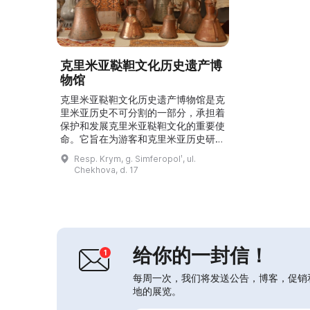
克里米亚鞑靼文化历史遗产博
物馆
克里米亚鞑靼文化历史遗产博物馆是克
里米亚历史不可分割的一部分，承担着
保护和发展克里米亚鞑靼文化的重要使
命。它旨在为游客和克里米亚历史研究
者打开了解克里米亚鞑靼文化遗产的通
Resp. Krym, g. Simferopolʹ, ul.
道，并为他们提供认识该地区历史与文
Chekhova, d. 17
化的机会。 克里米亚鞑靼文化历史遗
产博物馆承担着保护和发展克里米亚鞑
靼文化的重要任务。博物馆的主要职责
是收集、保存、研究、诠释和展示艺术
与历史作品、传统文化价值、独特性及
克里米亚鞑靼人的精神...
给你的一封信！
每周一次，我们将发送公告，博客，促销
地的展览。