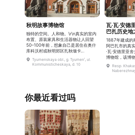
秋明故事博物馆
瓦·瓦·安
巴扎历史地
独特的空间。人和物。\r\n真实的室内
布置、原装家具和生活器物让人回望
1887年建成
50–100年前，想象自己是居住在奥什
阿巴扎市的真
库科沃村或秋明郊区扎秋缅卡
·瓦·安德里亚
（Затюменка）的一座小木屋的居
博物馆，该博物
Tyumenskaya obl., g. Tyumenʹ, ul.
民。\r\n\r\n博物馆的展览再现了我曾
卡斯共和国最佳
Kommunisticheskaya, d. 10
Resp. Khakasi
祖母安娜·科尔尼洛夫娜·奥什库科娃
的陈列以城市
Naberezhnay
（Анна Корниловна Ошкукова）一
–3世纪的历史
家的日常生活场景——她是一位“世代
具、青铜与银
为农”的农妇，其祖先在16世纪末是最
坚固的砖墙环
早从北德维纳（Северна ...
马厩。基普里
你最近看过吗