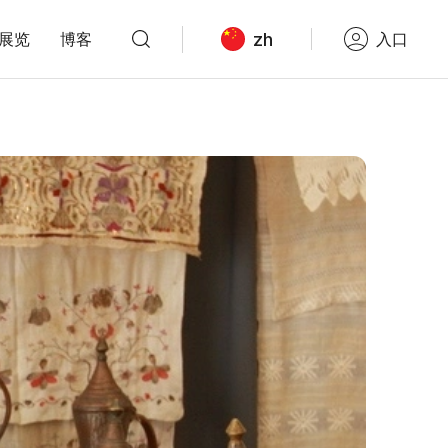
zh
展览
博客
入口