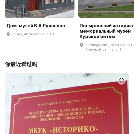
Дом-музей В.А.Русанова
Поныровский историк
мемориальный музей
g Orël, ul Rusanova, d 43
Курской битвы
Kurskaya obl., Ponyrovskiy r-n
Ponyri, ul. Lenina, d. 1
你最近看过吗