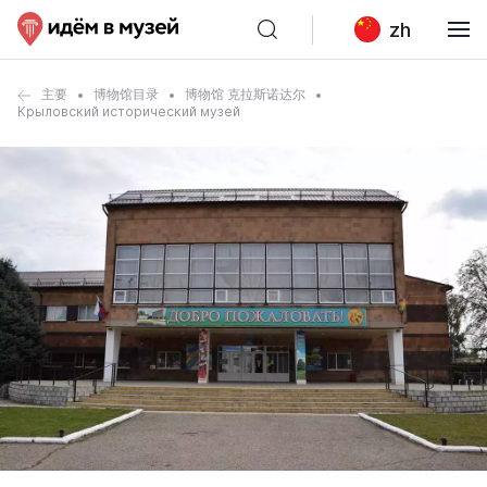
zh
主要
博物馆目录
博物馆 克拉斯诺达尔
Крыловский исторический музей