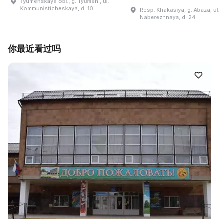
Tyumenskaya obl., g. Tyumenʹ, ul.
Kommunisticheskaya, d. 10
Resp. Khakasiya, g. Abaza, ul
Naberezhnaya, d. 24
你最近看过吗