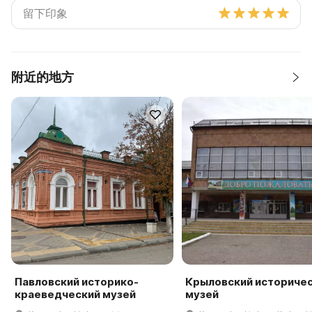
附近的地方
Павловский историко-
Крыловский историче
краеведческий музей
музей