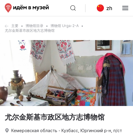
zh
主要
博物馆目录
博物馆 Urga-2-A
尤尔金斯基市政区地方志博物馆
尤尔金斯基市政区地方志博物馆
Кемеровская область - Кузбасс, Юргинский р-н, п/ст