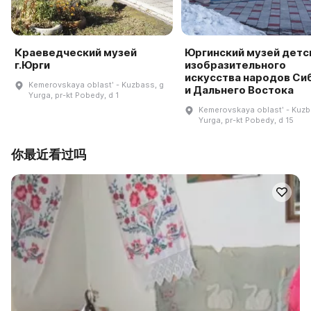
Краеведческий музей
Юргинский музей детс
г.Юрги
изобразительного
искусства народов Си
Kemerovskaya oblastʹ - Kuzbass, g
и Дальнего Востока
Yurga, pr-kt Pobedy, d 1
Kemerovskaya oblastʹ - Kuzb
Yurga, pr-kt Pobedy, d 15
你最近看过吗