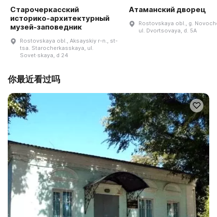
Старочеркасский
Атаманский дворец
историко-архитектурный
Rostovskaya obl., g. Novoch
музей-заповедник
ul. Dvortsovaya, d. 5A
Rostovskaya obl., Aksayskiy r-n., st-
tsa. Starocherkasskaya, ul.
Sovet·skaya, d 24
你最近看过吗