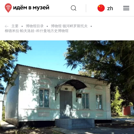
zh
主要
博物馆目录
博物馆 顿河畔罗斯托夫
柳德米拉·帕夫洛娃-科什曼地方史博物馆