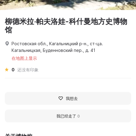
柳德米拉·帕夫洛娃-科什曼地方史博物
馆
Ростовская обл., Кагальницкий р-н., ст-ца.
Кагальницкая, Буденновский пер., д. 41
在地图上显示
0
还没有印象
我想去
我已经走了
0