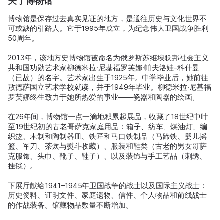
关于博物馆
博物馆是保存过去真实见证的地方，是通往历史与文化世界不
可或缺的引路人。它于1995年成立，为纪念伟大卫国战争胜利
50周年。
2013年，该地方史博物馆被命名为俄罗斯苏维埃联邦社会主义
共和国功勋艺术家柳德米拉·尼基福罗芙娜·帕夫洛娃-科什曼
（已故）的名字。艺术家出生于1925年。中学毕业后，她前往
敖德萨国立艺术学校就读，并于1949年毕业。柳德米拉·尼基福
罗芙娜终生致力于她所热爱的事业——瓷器和陶器的绘画。
在26年间，博物馆一点一滴地积累起展品，收藏了18世纪中叶
至19世纪初的古老哥萨克家庭用品：箱子、纺车、煤油灯、编
织篮、木制和陶制器皿、铁匠和马口铁制品（马蹄铁、婴儿摇
篮、军刀、茶炊与熨斗收藏）、服装和鞋类（古老的男女哥萨
克服饰、头巾、靴子、鞋子）、以及装饰与手工艺品（刺绣、
挂毯）。
下展厅献给1941–1945年卫国战争的战士以及国际主义战士：
历史资料、证明文件、家庭遗物、信件、个人物品和前线战士
的作战装备。馆藏物品数量不断增加。