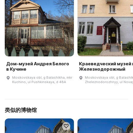
Дом-музей Андрея Белого
Краеведческий музей г
в Кучине
Железнодорожный
Moskovskaya obl, g Balashikha, mkr
Moskovskaya obl, g Balashik
Kuchino, ul Pushkinskaya, d 48A
Zheleznodorozhnyy, ul Novay
类似的博物馆