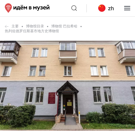
zh
主要
博物馆目录
博物馆 巴拉希哈
热列佐德罗任斯基市地方史博物馆