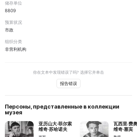
储存单位
8809
预算状况
市政
组织分类
非营利机构
你在文本中发现错误了吗? 选择它并单击
报告错误
Персоны, представленные в коллекции
музея
亚历山大·菲尔索
瓦西里·费
维奇·苏哈诺夫
维奇·塞宾
画家
教师