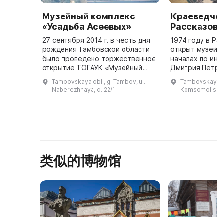
Музейный комплекс
Краеведче
«Усадьба Асеевых»
Рассказо
27 сентября 2014 г. в честь дня
1974 году в 
рождения Тамбовской области
открыт музе
было проведено торжественное
началах по и
открытие ТОГАУК «Музейный
Дмитрия Петр
комплекс «Усадьба Асеевых». До
1977 году бы
Tambovskaya obl., g. Tambov, ul.
Tambovskaya 
революции дом принадлежал
о создании М
Naberezhnaya, d. 22/1
Komsomolʹsk
известному фабриканту, мецен ...
类似的博物馆