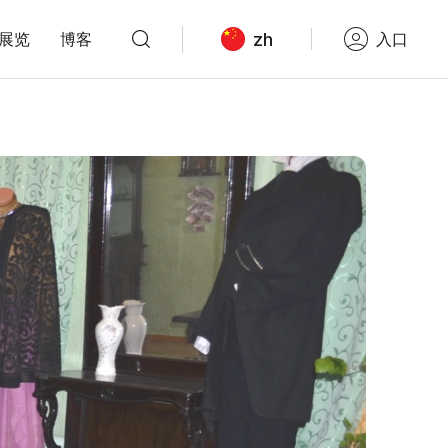
zh
展览
博客
入口