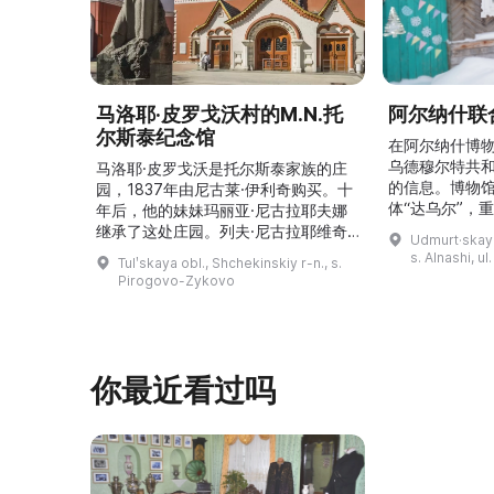
马洛耶·皮罗戈沃村的M.N.托
阿尔纳什联
尔斯泰纪念馆
在阿尔纳什博
乌德穆尔特共
马洛耶·皮罗戈沃是托尔斯泰家族的庄
的信息。博物
园，1837年由尼古莱·伊利奇购买。十
体“达乌尔”，
年后，他的妹妹玛丽亚·尼古拉耶夫娜
仪式。他们参
继承了这处庄园。列夫·尼古拉耶维奇
Udmurt·skaya
录片《南部乌
（列夫·托尔斯泰）在这里创作了许多
s. Alnashi, u
Tulʹskaya obl., Shchekinskiy r-n., s.
摄，并拥有若
著名作品。1999年，这座庄园成为雅
Pirogovo-Zykovo
仍有活跃的异
斯纳娅·波利亚纳博物馆庄园的一个分
泽巴耶沃村）
支。修复期间重建了历史室内陈设，并
座，内容包括
增设了新的纪念性展物。这里举办导
仪式、花纹织
览、节庆活动、比赛、节日、工作坊和
营地。2017年，阿夫多佳·斯米尔诺娃
你最近看过吗
的电影《一次任命的 ...