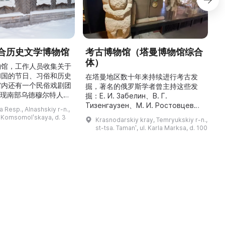
合历史文学博物馆
考古博物馆（塔曼博物馆综合
体）
物馆，工作人员收集关于
和国的节日、习俗和历史
最
在塔曼地区数十年来持续进行考古发
馆内还有一个民俗戏剧团
掘，著名的俄罗斯学者曾主持这些发
重现南部乌德穆尔特人的
人
掘：Е. И. Забелин、В. Г.
与了乌德穆尔特电视台纪
件
Тизенгаузен、М. И. Ростовцев、
 Resp., Alnashskiy r-n.,
德穆尔特人的婚礼》的拍
В. Д. Блаватский、Б. А. Рыбаков、
l. Komsomolʹskaya, d. 3
Krasnodarskiy kray, Temryukskiy r-n.,
干仪式剧本。该地区至今
Н. И. Сокольский、М. М.
st-tsa. Tamanʹ, ul. Karla Marksa, d. 100
教祈祷场库阿拉（位于库
克
Кобылина、И. Б. Зеест 等。在斯坦
。博物馆还举办各类讲
К
尼察中心位于古城遗址“Гермонасса-
地方志、乌德穆尔特人的
Тмутаракань”，该遗址 ...
造及南部乌德穆尔特人的
服饰。该地区还有休闲场所， ...
...