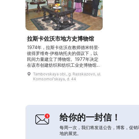
拉斯卡佐沃市地方史博物馆
1974年，拉斯卡佐沃在教师德米特里·
彼得罗维奇·伊格纳托夫的倡议下，以
民间力量建立了博物馆。1977年决定
在该市创建纺织和纺织工业史博物馆。
2006年更名为市级预算机构“拉斯卡佐
Tambovskaya obl., g. Rasskazovo, ul.
沃市地方史博物馆”。目前馆内设有11
Komsomolʹskaya, d. 44
个常设展览，以及众多历史地方、自
然、军事爱国和艺术类的临时展览。参
观者还可以欣赏私人收藏和其他有趣的
展览。...
给你的一封信！
每周一次，我们将发送公告，博客，促销
地的展览。