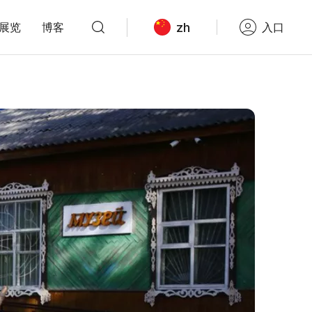
zh
展览
博客
入口