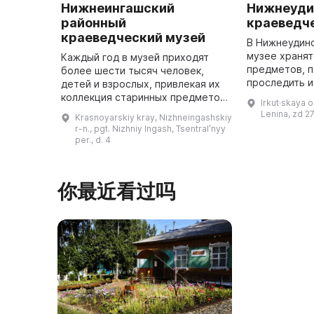
Нижнеингашский
Нижнеуди
районный
краеведч
краеведческий музей
В Нижнеудин
музее хранят
Каждый год в музей приходят
предметов, 
более шести тысяч человек,
проследить и
детей и взрослых, привлекая их
края, природ
коллекция старинных предметов
Irkut·skaya o
региона. Одн
и экспозиция о Великой
Lenina, zd 2
Krasnoyarskiy kray, Nizhneingashskiy
привлекатель
Отечественной войне.
r-n., pgt. Nizhniy Ingash, Tsentralʹnyy
Гордостью музея стал уголок
per., d. 4
Николая Стан ...
你最近看过吗