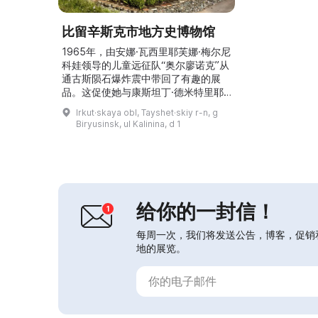
比留辛斯克市地方史博物馆
1965年，由安娜·瓦西里耶芙娜·梅尔尼
科娃领导的儿童远征队“奥尔廖诺克”从
通古斯陨石爆炸震中带回了有趣的展
品。这促使她与康斯坦丁·德米特里耶
维奇·扬科夫斯基萌生了创建博物馆的
Irkut·skaya obl, Tayshet·skiy r-n, g
想法。1967年10月，按照泰谢特市文
Biryusinsk, ul Kalinina, d 1
化部门的命令，博物馆在比留辛斯克市
的儿童图书馆正式开馆。六年后，即
1974年11月18日，经比留辛斯克市执
行委员会决定，它被确认为以社会（志
愿）形式运作的博物馆。1980年博物
馆迁入新址...
给你的一封信！
每周一次，我们将发送公告，博客，促销
地的展览。