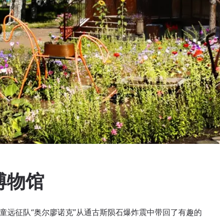
博物馆
的儿童远征队“奥尔廖诺克”从通古斯陨石爆炸震中带回了有趣的