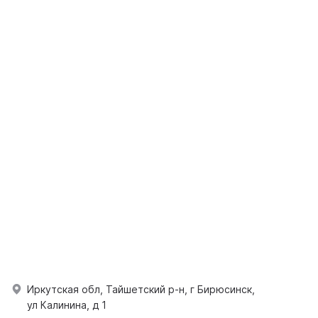
Иркутская обл, Тайшетский р-н, г Бирюсинск,
ул Калинина, д 1