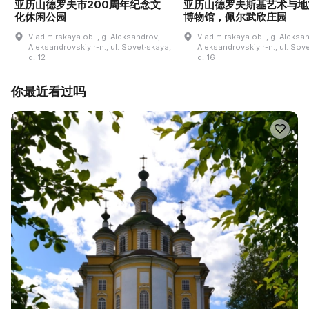
亚历山德罗夫市200周年纪念文
亚历山德罗夫斯基艺术与地
化休闲公园
博物馆，佩尔武欣庄园
Vladimirskaya obl., g. Aleksandrov,
Vladimirskaya obl., g. Aleksa
Aleksandrovskiy r-n., ul. Sovet·skaya,
Aleksandrovskiy r-n., ul. Sov
d. 12
d. 16
你最近看过吗