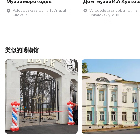
Музей мореходов
Дом-музей И.А.Кусков
Vologodskaya obl, g Totʹma, ul
Vologodskaya obl, g Totʹma, 
Kirova, d 1
Chkalovskiy, d 10
类似的博物馆