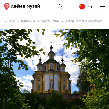
zh
主要
博物馆目录
博物馆 Totma
斯帕索-苏莫林修道院建筑群