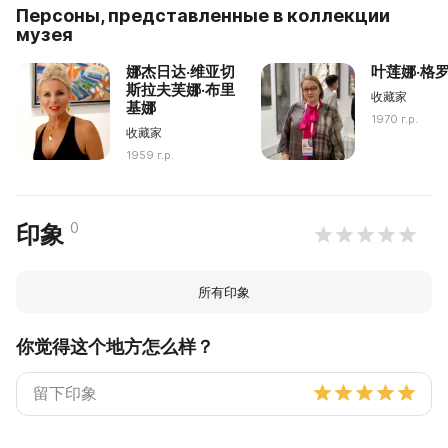
Персоны, представленные в коллекции
музея
娜杰日达·维亚切
叶莲娜·格
斯拉夫芙娜·布里
收藏家
基娜
1970 г.р.
收藏家
1959 г.р.
0
印象
所有印象
你觉得这个地方怎么样？