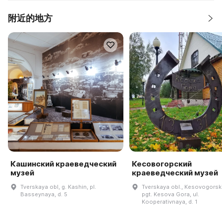
附近的地方
Кашинский краеведческий
Кесовогорский
музей
краеведческий музей
Tverskaya obl, g. Kashin, pl.
Tverskaya obl., Kesovogorskiy
Basseynaya, d. 5
pgt. Kesova Gora, ul.
Kooperativnaya, d. 1