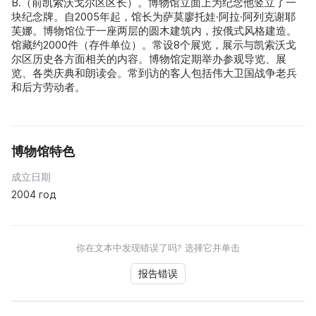
В.（前凯索沃戈尔区区长）。博物馆立面上为纪念他竖立了一
块纪念牌。自2005年起，馆长为萨莫廖托娃·阿拉·阿列克谢耶
芙娜。博物馆位于一座两层的圆木建筑内，按俄式风格建造。
馆藏约2000件（存件单位）。常设8个展览，展示与凯索沃戈
尔区历史各方面相关的内容。博物馆定期举办参观导览、展
览、各类庆典和朗读会。常到访的客人包括伟大卫国战争老兵
和后方劳动者。
博物馆特色
成立日期
2004 год
你在文本中发现错误了吗? 选择它并单击
报告错误