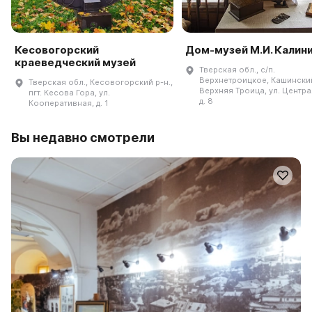
Кесовогорский
Дом-музей М.И. Калин
краеведческий музей
Тверская обл., с/п.
Верхнетроицкое, Кашинский 
Тверская обл., Кесовогорский р-н.,
Верхняя Троица, ул. Центра
пгт. Кесова Гора, ул.
д. 8
Кооперативная, д. 1
Вы недавно смотрели