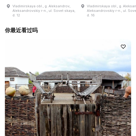
Vladimirskaya obl., g. Aleksandrov,
Vladimirskaya obl., g. Aleksa
Aleksandrovskiy r-n., ul. Sovet·skaya,
Aleksandrovskiy r-n., ul. Sov
d. 12
d. 16
你最近看过吗