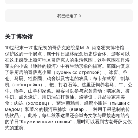
我已经走了
0
关于博物馆
19世纪末—20世纪初的哥萨克庭院是M. A. 肖洛霍夫博物馆—
保护区的一个展点，属于库日里林纪念历史综合体。游客可以
在这里感受上顿河地区哥萨克人的生活氛围，这种氛围在肖洛
霍夫的小说《静静的顿河》中有生动形象的描写。庭院内复原
了带厨房的哥萨克小屋（курень со стряпкой）、冰窖、谷
仓、马厩、牲畜圈、鸡舍以及古老的农具：布卡尔式犁、割草
机（лобогрейка）、耙、打谷石等。这里还饲养着马、牛、公
牛、绵羊、山羊和家禽。游客可以参与家务劳动：喂家禽、挤
牛奶、点火烧炉、用奶油缸打黄油、烙薄饼，并品尝家常美
食：肉冻（холодец）、猪油煎鸡蛋、蜂蜜小甜饼（пышки с
медом）和著名的顿河果脯饮（взвар，一种用干果熬制的传
统饮品）。此外，每年秋季这里还会举办文学与民族志相结合
的节日“Кружилинские толоки”，届时可以看到古老哥萨克仪
式的重演。