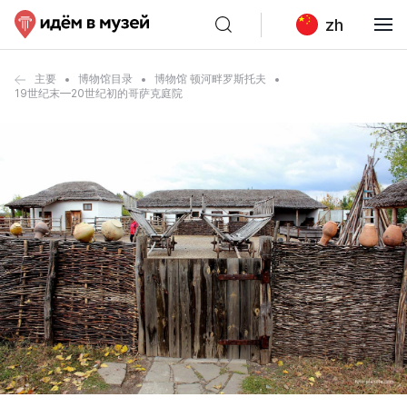
zh
主要
博物馆目录
博物馆 顿河畔罗斯托夫
19世纪末—20世纪初的哥萨克庭院