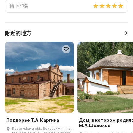
附近的地方
Подворье Т.А. Каргина
Дом, в котором родил
М.А.Шолохов
Rostovskaya obl., Bokovskiy r-n., st-