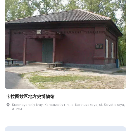
卡拉图兹区地方史博物馆
Krasnoyarskiy kray, Karatuzskiy r-n., s. Karatuzskoye, ul. Sovet·skaya,
d. 26A