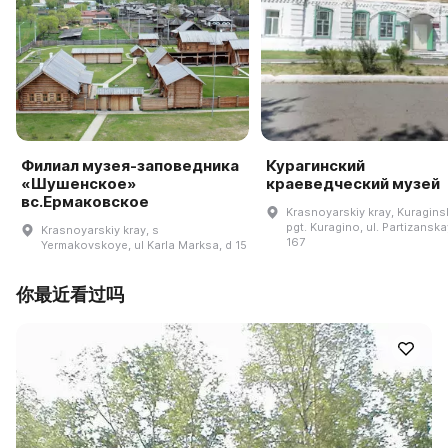
Филиал музея-заповедника
Курагинский
«Шушенское»
краеведческий музей
вс.Ермаковское
Krasnoyarskiy kray, Kuraginsk
pgt. Kuragino, ul. Partizanska
Krasnoyarskiy kray, s
167
Yermakovskoye, ul Karla Marksa, d 15
你最近看过吗