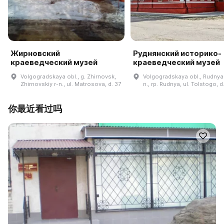
Жирновский
Руднянский историко-
краеведческий музей
краеведческий музей
Volgogradskaya obl., g. Zhirnovsk,
Volgogradskaya obl., Rudnyan
Zhirnovskiy r-n., ul. Matrosova, d. 37
n., rp. Rudnya, ul. Tolstogo, d
你最近看过吗