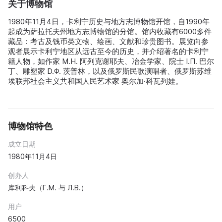
关于博物馆
1980年11月4日，卡利宁历史与地方志博物馆开馆，自1990年
起成为萨拉托夫州地方志博物馆的分馆。馆内收藏有6000多件
藏品：考古及钱币类文物、绘画、文献和珍贵图书。展览向参
观者展示卡利宁地区从远古至今的历史，并介绍著名的卡利宁
籍人物，如作家 M.Н. 阿列克谢耶夫、冶金学家、院士 I.П. 巴尔
丁、雕塑家 D.Ф. 茨普林，以及俄罗斯民歌演唱者、俄罗斯苏维
埃联邦社会主义共和国人民艺术家 奥尔加·科瓦列娃。
博物馆特色
成立日期
1980年11月4日
创办人
库利科夫（Г.М. 与 Л.В.）
用户
6500