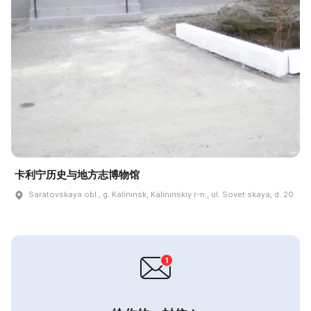
卡利宁历史与地方志博物馆
Saratovskaya obl., g. Kalininsk, Kalininskiy r-n., ul. Sovet·skaya, d. 20