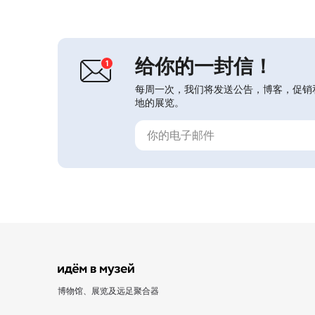
家、启蒙者、人物”、“为祖国的荣
誉”、“古今休闲”、“贵族礼仪”、“19世
纪的游戏”、“在奶奶费多西娅家做
客”、“丰富的图书世界”、“...
给你的一封信！
每周一次，我们将发送公告，博客，促销
地的展览。
博物馆、展览及远足聚合器