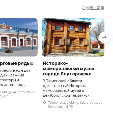
在地图上显示
орговые ряды»
Историко-
К
мемориальный музей
Я
урного наследия
города Ялуторовска
ды» - важный
В
итектуры и
з
В Тюменской области
ельства города
9
единственный Историко-
- находится в
о
мемориальный музей с
bl., g. Yalutorovsk, ul.
 центре города и
1
декабристской тематикой
ya, d. 19
диное историко-
к
предлагает своим посетителям
Tyumenskaya obl., g. Yalutorovsk, ul.
архитектурное ан ...
к
наблюдать за домами
Revolyutsii, d. 75
декабристов М. И. Муравьёва-