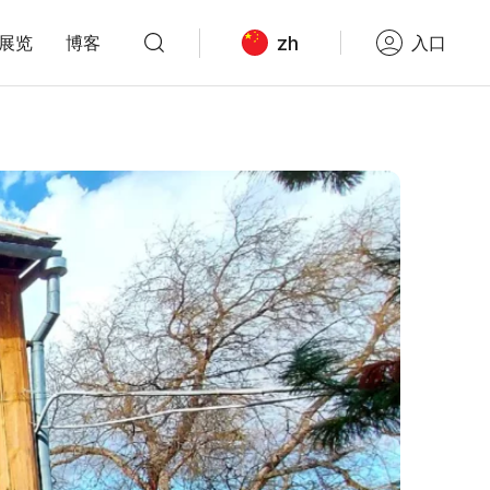
zh
展览
博客
入口