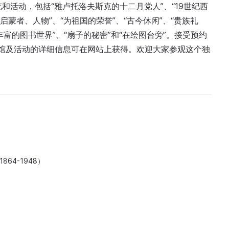
览和活动，包括“雅卢托洛夫斯克的十二月党人”、“19世纪西
、启蒙者、人物”、“为祖国的荣誉”、“古今休闲”、“贵族礼
“丰富的图书世界”、“扇子的秘密”和“在绘图台旁”。接受预约
。有关博物馆及活动的详细信息可在网站上获得。欢迎大家参观这个独
64-1948）