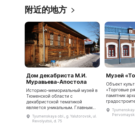
附近的地方
Дом декабриста М.И.
Музей «Т
Муравьева-Апостола
Объект культ
«Торговые ря
Историко-мемориальный музей в
памятник арх
Тюменской области с
градостроит
декабристской тематикой
Ялуторовска 
является уникальным. Главным
Tyumenskaya o
историческом
экспонатом музея является дом
Pervomayska
Tyumenskaya obl., g. Yalutorovsk, ul.
составляет е
1795 года, в котором двадцать
Revolyutsii, d. 75
лет проживал ссыльный
декабрист, двор ...