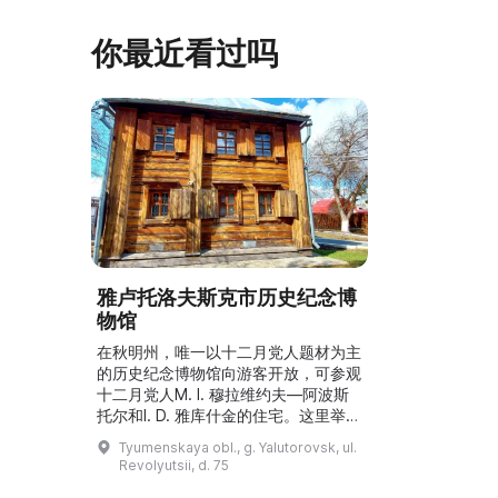
你最近看过吗
雅卢托洛夫斯克市历史纪念博
物馆
在秋明州，唯一以十二月党人题材为主
的历史纪念博物馆向游客开放，可参观
十二月党人M. I. 穆拉维约夫—阿波斯
托尔和I. D. 雅库什金的住宅。这里举办
各种导览和活动，包括“雅卢托洛夫斯
Tyumenskaya obl., g. Yalutorovsk, ul.
克的十二月党人”、“19世纪西伯利亚市
Revolyutsii, d. 75
民室内陈设”、“I. D. 雅库什金——科学