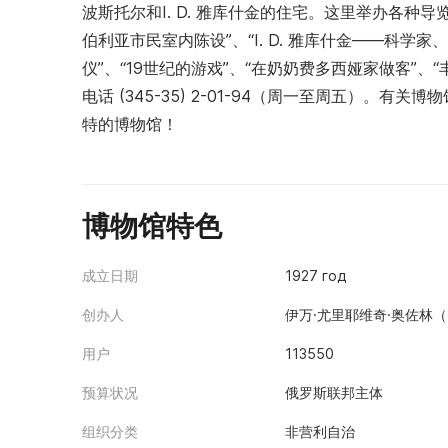
波斯托尔和I. D. 雅库什金的住宅。这里举办各种导
伯利亚市民室内陈设”、“I. D. 雅库什金——科学家
仪”、“19世纪的游戏”、“在奶奶费多西娅家做客”、
电话 (345-35) 2-01-94（周一至周五）
特的博物馆！
博物馆特色
成立日期
1927 год
创办人
伊万·尤里耶维奇·奥佐林（18
用户
113550
预算状况
俄罗斯联邦主体
组织分类
非营利自治