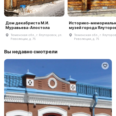
Дом декабриста М.И.
Историко-мемориаль
Муравьева-Апостола
музей города Ялуторо
Тюменская обл., г. Ялуторовск, ул.
Тюменская обл., г. Ялуторов
Революции, д. 75
Революции, д. 75
Вы недавно смотрели