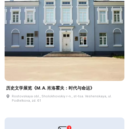
历史文学展览《M. A. 肖洛霍夫：时代与命运》
Rostovskaya obl., Sholokhovskiy r-n., st-tsa. Veshenskaya, ul.
Podtelkova, zd. 61