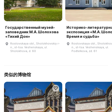
Государственный музей-
Историко-литературн
заповедник М.А. Шолохова
экспозиция «М.А. Шоло
«Тихий Дон»
Время и судьба»
Rostovskaya obl., Sholokhovskiy r-
Rostovskaya obl., Sholokhov
n., st-tsa. Veshenskaya, ul.
n., st-tsa. Veshenskaya, ul.
Sholokhova, d. 60
Podtelkova, zd. 61
类似的博物馆