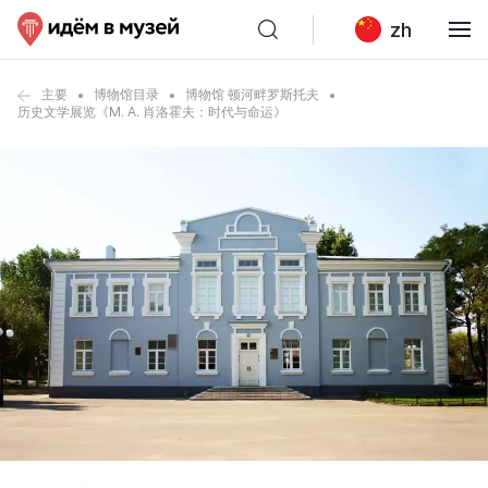
zh
主要
博物馆目录
博物馆 顿河畔罗斯托夫
历史文学展览《M. A. 肖洛霍夫：时代与命运》