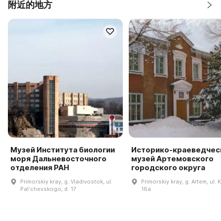
附近的地方
Музей Института биологии
Историко-краеведчес
моря Дальневосточного
музей Артемовского
отделения РАН
городского округа
Primorskiy kray, g. Vladivostok, ul.
Primorskiy kray, g. Artem, ul. K
Palʹchevskogo, d. 17
16a