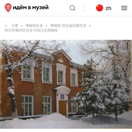
zh
主要
博物馆目录
博物馆 符拉迪沃斯托克
阿尔乔姆市区历史与地方志博物馆