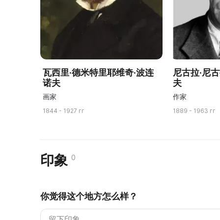
瓦西里·德米特里耶维奇·波连
尼古拉·尼
诺夫
夫
画家
作家
1844 - 1927 гг
1889 - 1963 гг
印象
0
你觉得这个地方怎么样？