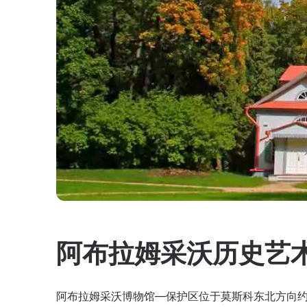
阿布拉姆采沃历史艺
阿布拉姆采沃博物馆—保护区位于莫斯科东北方向约60