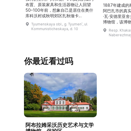
布置、原装家具和生活器物让人回望
1887年建成
50–100年前，想象自己是居住在奥什
阿巴扎市的真
库科沃村或秋明郊区扎秋缅卡
·瓦·安德里亚
（Затюменка）的一座小木屋的居
博物馆，该博物
Tyumenskaya obl., g. Tyumenʹ, ul.
民。\r\n\r\n博物馆的展览再现了我曾
卡斯共和国最佳
Kommunisticheskaya, d. 10
Resp. Khakasi
祖母安娜·科尔尼洛夫娜·奥什库科娃
的陈列以城市
Naberezhnay
（Анна Корниловна Ошкукова）一
–3世纪的历史
家的日常生活场景——她是一位“世代
具、青铜与银
为农”的农妇，其祖先在16世纪末是最
坚固的砖墙环
早从北德维纳（Северна ...
马厩。基普里
你最近看过吗
阿布拉姆采沃历史艺术与文学