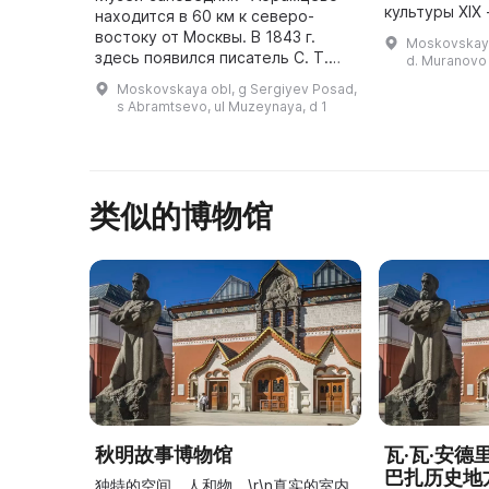
культуры XIX 
находится в 60 км к северо-
прошлом это
востоку от Москвы. В 1843 г.
Moskovskaya 
среднепомес
здесь появился писатель С. Т.
d. Muranovo
которая от 1
Аксаков, который создал здесь
Moskovskaya obl, g Sergiyev Posad,
была д
лучшие свои произведения. К
s Abramtsevo, ul Muzeynaya, d 1
нему приезжали Н. В. Гоголь ...
类似的博物馆
秋明故事博物馆
瓦·瓦·安
巴扎历史地
独特的空间。人和物。\r\n真实的室内