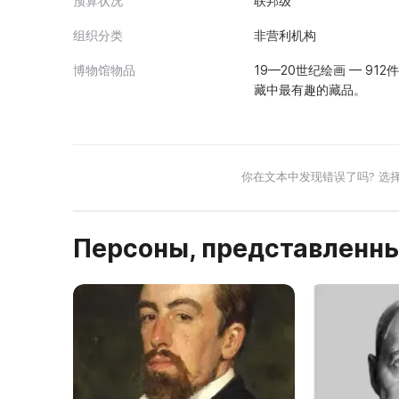
预算状况
联邦级
组织分类
非营利机构
博物馆物品
19—20世纪绘画 — 91
藏中最有趣的藏品。
你在文本中发现错误了吗? 选
Персоны, представленны