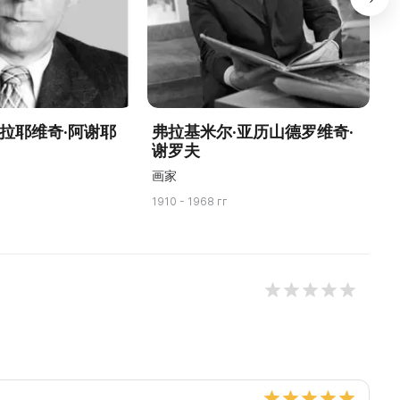
古拉耶维奇·阿谢耶
弗拉基米尔·亚历山德罗维奇·
А
谢罗夫
П
画家
1910 - 1968 гг
18