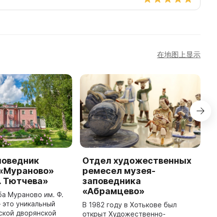
在地图上显示
поведник
Отдел художественных
П
 «Мураново»
ремесел музея-
И
. Тютчева»
заповедника
л
«Абрамцево»
о
а Мураново им. Ф.
г
 это уникальный
В 1982 году в Хотькове был
г
ской дворянской
открыт Художественно-