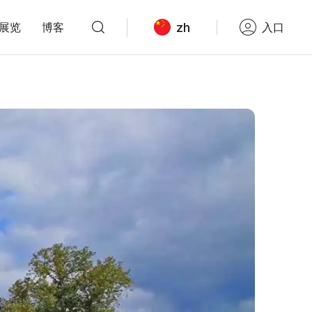
zh
展览
博客
入口