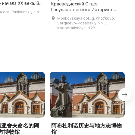
б
- начала XX века. В
Краеведческий Отдел
с
 была
Государственного Историко-
obl., Pushkinskiy r-n.,
...
тная усадьба,
Художественного и
Moskovskaya obl., g. Khotʹkovo,
816 до 1919 года
Литературного Музея-
Sergiyevo-Posadskiy r-n., ul.
омом ...
Заповедника «Абрамцево». Он
Kooperativnaya, d 23
расположен в бывшем
«каменном доме для б ...
德里亚舍夫命名的阿
阿布杜利诺历史与地方志博物
方博物馆
馆
1