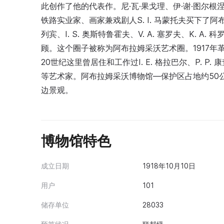
此创作了他的代表作。尼·瓦·果戈理、伊·谢·图尔根涅夫、
铁路实业家、画家兼戏剧人S. I. 马蒙托夫买下了阿布拉姆
列宾、I. S. 奥斯特鲁霍夫、V. A. 塞罗夫、K. A.
顾。这个圈子被称为阿布拉姆采沃艺术圈。1917
20世纪这里曾居住和工作过I. E. 格拉巴尔、P. P. 康查
等艺术家。阿布拉姆采沃博物馆—保护区占地约50公
边景观。
博物馆特色
成立日期
1918年10月10日
用户
101
储存单位
28033