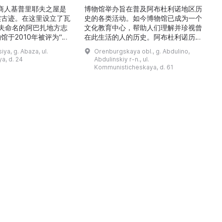
的商人基普里耶夫之屋是
博物馆举办旨在普及阿布杜利诺地区历
实古迹。在这里设立了瓦
史的各类活动。如今博物馆已成为一个
舍夫命名的阿巴扎地方志
文化教育中心，帮助人们理解并珍视曾
馆于2010年被评为“哈
在此生活的人的历史。阿布杜利诺历史
市级博物馆”。博物馆
与地方志博物馆于1966年在当地知名
ya, g. Abaza, ul.
Orenburgskaya obl., g. Abdulino,
及哈卡斯地区自公元前4
人士的倡议下创建。最初位于共产党街
a, d. 24
Abdulinskiy r-n., ul.
为主题，展出有箭头、刀
274号商人沃罗比约夫住宅附属建筑
Kommunisticheskaya, d. 61
质胸针、石磨等。庄园被
内。现址为共产党街61号。馆内常设
绕，院内有宽敞的谷仓和
展览包括“农民小屋”、“阿布杜利诺的
耶夫之屋是了解阿巴扎历
商人”、“战斗荣耀厅”和“阿布杜利诺：
史并度过难忘时光的绝佳场所。 ...
20世纪”。博物馆定期举办旨在推广阿
布杜利诺地区历史 ...