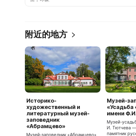
附近的地方
Историко-
Музей-за
художественный и
«Усадьба
литературный музей-
имени Ф.И
заповедник
Музей-усадьб
«Абрамцево»
И. Тютчева —
памятник рус
Музей-заповедник «Абрамцево»