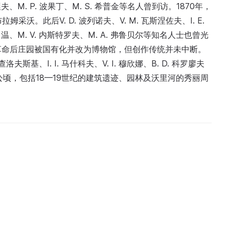
M. P. 波果丁、M. S. 希普金等名人曾到访。1870年，
采沃。此后V. D. 波列诺夫、V. M. 瓦斯涅佐夫、I. E.
 科罗温、M. V. 内斯特罗夫、M. A. 弗鲁贝尔等知名人士也曾光
年革命后庄园被国有化并改为博物馆，但创作传统并未中断。
洛夫斯基、I. I. 马什科夫、V. I. 穆欣娜、B. D. 科罗廖夫
顷，包括18—19世纪的建筑遗迹、园林及沃里河的秀丽周