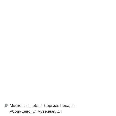
Московская обл, г Сергиев Посад, с
Абрамцево, ул Музейная, д 1