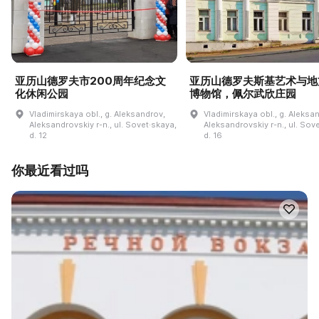
亚历山德罗夫市200周年纪念文
亚历山德罗夫斯基艺术与地
化休闲公园
博物馆，佩尔武欣庄园
Vladimirskaya obl., g. Aleksandrov,
Vladimirskaya obl., g. Aleksa
Aleksandrovskiy r-n., ul. Sovet·skaya,
Aleksandrovskiy r-n., ul. Sov
d. 12
d. 16
你最近看过吗