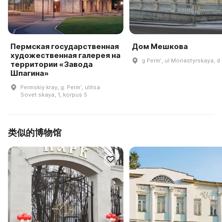
Пермская государственная
Дом Мешкова
художественная галерея на
g Permʹ, ul Monastyrskaya, d 
территории «Завода
Шпагина»
Permskiy kray, g. Permʹ, ulitsa
Sovet·skaya, 1, korpus 5
类似的博物馆