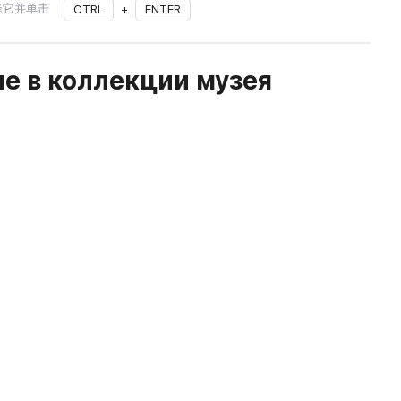
择它并单击
CTRL
+
ENTER
е в коллекции музея