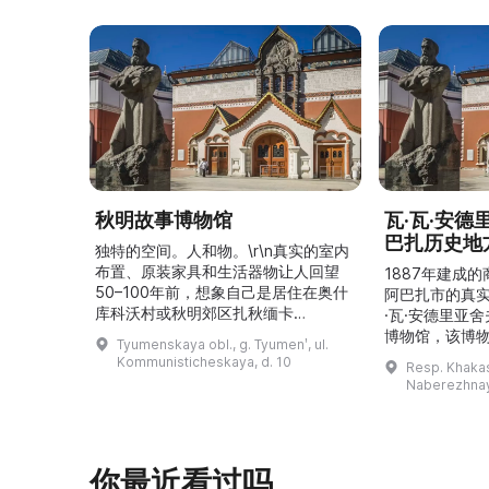
秋明故事博物馆
瓦·瓦·安
巴扎历史地
独特的空间。人和物。\r\n真实的室内
布置、原装家具和生活器物让人回望
1887年建成
50–100年前，想象自己是居住在奥什
阿巴扎市的真
库科沃村或秋明郊区扎秋缅卡
·瓦·安德里亚
（Затюменка）的一座小木屋的居
博物馆，该博物
Tyumenskaya obl., g. Tyumenʹ, ul.
民。\r\n\r\n博物馆的展览再现了我曾
卡斯共和国最佳
Kommunisticheskaya, d. 10
Resp. Khakasi
祖母安娜·科尔尼洛夫娜·奥什库科娃
的陈列以城市
Naberezhnay
（Анна Корниловна Ошкукова）一
–3世纪的历史
家的日常生活场景——她是一位“世代
具、青铜与银
为农”的农妇，其祖先在16世纪末是最
坚固的砖墙环
早从北德维纳（Северна ...
马厩。基普里
你最近看过吗