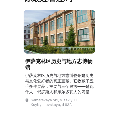
伊萨克林区历史与地方志博物
馆
伊萨克林区历史与地方志博物馆是历史
与文化爱好者的真正宝藏。它收藏了五
千多件展品，主要与三个民族——楚瓦
什人、俄罗斯人和摩尔多瓦人的习俗有
关。 \r\n\r\n博物馆举办各类活动，也
Samarskaya obl, s Isakly, ul
包括面向儿童的活动。这里陈列的资料
Kuybyshevskaya, d 63A
和物品展示了该区的文化与历史。伊萨
克林历史与地方志博物馆是一个独特的
地方，可以了解该区的历史与文化。这
里收藏着五千多件展品，其中包括三把