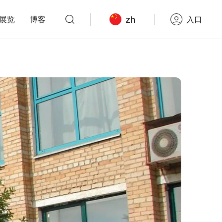
zh
展览
博客
入口