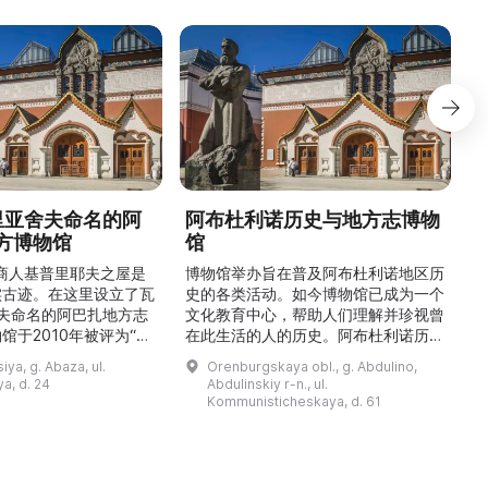
德里亚舍夫命名的阿
阿布杜利诺历史与地方志博物
方博物馆
馆
1
的商人基普里耶夫之屋是
博物馆举办旨在普及阿布杜利诺地区历
实古迹。在这里设立了瓦
史的各类活动。如今博物馆已成为一个
舍夫命名的阿巴扎地方志
文化教育中心，帮助人们理解并珍视曾
馆于2010年被评为“哈
在此生活的人的历史。阿布杜利诺历史
市级博物馆”。博物馆
与地方志博物馆于1966年在当地知名
ya, g. Abaza, ul.
Orenburgskaya obl., g. Abdulino,
及哈卡斯地区自公元前4
人士的倡议下创建。最初位于共产党街
a, d. 24
Abdulinskiy r-n., ul.
为主题，展出有箭头、刀
274号商人沃罗比约夫住宅附属建筑
Kommunisticheskaya, d. 61
质胸针、石磨等。庄园被
内。现址为共产党街61号。馆内常设
绕，院内有宽敞的谷仓和
展览包括“农民小屋”、“阿布杜利诺的
耶夫之屋是了解阿巴扎历
商人”、“战斗荣耀厅”和“阿布杜利诺：
史并度过难忘时光的绝佳场所。 ...
20世纪”。博物馆定期举办旨在推广阿