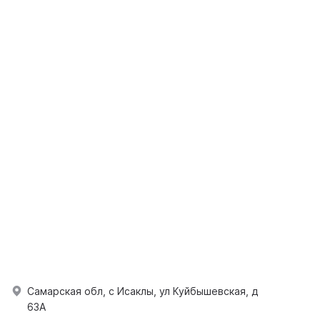
Самарская обл, с Исаклы, ул Куйбышевская, д
63А