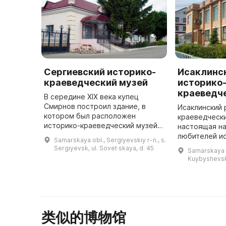
Сергиевский историко-
Исаклинс
краеведческий музей
историко
краеведч
В середине XIX века купец
Смирнов построил здание, в
Исаклинский 
котором был расположен
краеведчески
историко-краеведческий музей.
настоящая на
Он жил в одном крыле, а в
любителей ис
Samarskaya obl., Sergiyevskiy r-n., s.
другом находилась его торговая
Он хранит бо
Sergiyevsk, ul. Sovet·skaya, d. 45
Samarskaya ob
зала. В годы советской власти
экспонатов, 
Kuybyshevsk
Смирнов ...
связанных с 
类似的博物馆