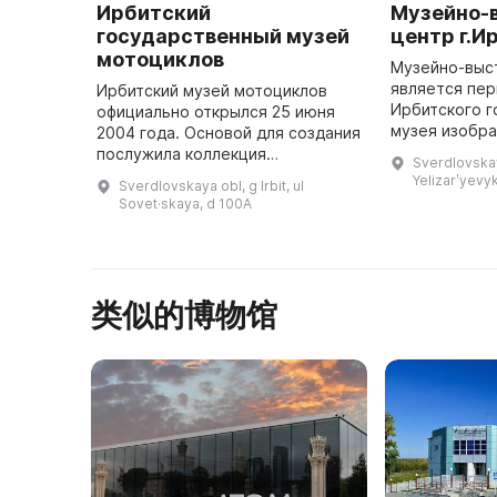
Ирбитский
Музейно-
государственный музей
центр г.И
мотоциклов
Музейно-выс
является пе
Ирбитский музей мотоциклов
Ирбитского г
официально открылся 25 июня
музея изобр
2004 года. Основой для создания
искусств, где
послужила коллекция
Sverdlovskaya
1974 до 2006
мототехники Ирбитского
Yelizarʹyevy
Sverdlovskaya obl, g Irbit, ul
Музея уральс
мотоциклетного завода,
Sovet·skaya, d 100A
была ...
собранная в отделе главного
конструктора за 60 ...
类似的博物馆