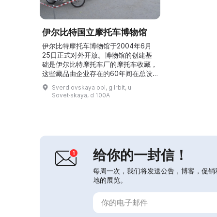
伊尔比特国立摩托车博物馆
伊尔比特摩托车博物馆于2004年6月
25日正式对外开放。博物馆的创建基
础是伊尔比特摩托车厂的摩托车收藏，
这些藏品由企业存在的60年间在总设
计师部门收集而成。伊尔比特的摩托车
Sverdlovskaya obl, g Irbit, ul
生产被认为始于1941年末至1942年
Sovet·skaya, d 100A
初。正是在那时，莫斯科的摩托车厂被
疏散到这座古老的乌拉尔小城。成立依
据为苏联人民委员会撤离委员会第
СЭ-175号决议（1941年10月21日）。
1941年11月17日，从莫斯科到伊尔比
特的第...
给你的一封信！
每周一次，我们将发送公告，博客，促销
地的展览。