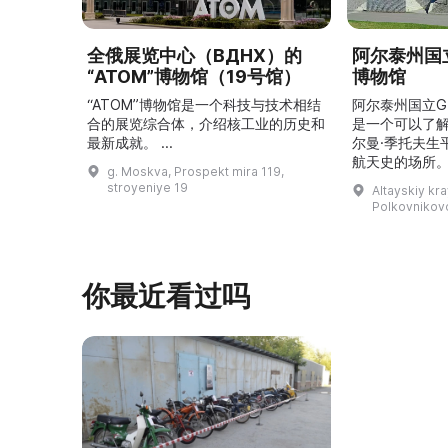
全俄展览中心（ВДНХ）的
阿尔泰州国立
“ATOM”博物馆（19号馆）
博物馆
“ATOM”博物馆是一个科技与技术相结
阿尔泰州国立G
合的展览综合体，介绍核工业的历史和
是一个可以了
最新成就。 ...
尔曼·季托夫生
航天史的场所。
g. Moskva, Prospekt mira 119,
平方米，收藏有
stroyeniye 19
Altayskiy kra
这里可以看到G
Polkovnikovo,
收藏、照片、
航天器和卫星
宇航员食品，以
V（季托夫版本
你最近看过吗
让人感受到国
溯太空飞 ...