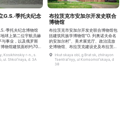
G.S.·季托夫纪念
布拉茨克市安加尔开发史联合
博物馆
\
稳
.S.·季托夫纪念博物馆
布拉茨克市安加尔开发史联合博物馆包
解地球上第二位宇航员赫
括建筑民族学博物馆“О. 列奥诺夫命名
平与事业，以及俄罗斯
的安加尔村”、美术展览厅、政治流放
博物馆建筑面积约700
史博物馆、布拉茨克建设史及布拉茨克
9000多件独特物品。
市史博物馆，以及设有学术图书馆的馆
y, Kosikhinskiy r-n., s.
Irkut·skaya obl, g Brat·sk, zhilrayon
.S.·季托夫的个人物品
藏部。博物馆的主要工作方向为科研、
 ul. Shkolʹnaya, d. 3A
Tsentralʹnyy, ul Komsomolʹskaya, d
带有宇航员签名的报纸、
利用馆藏创建展陈与展览、收集并对馆
38
模型、钱币与奖章收藏、
藏文物进行学术描述、编制与开展讲解
及L-29教练机和“联盟
活动，以及举办艺术沙龙、见面会与节
）”返回舱等展品。展览
庆活动。最有价值的收藏包括：埃文克
产航天的力量与荣耀，追
人的民族学资料及萨满教祭祀用品、
19—20 世纪的圣像与 ...