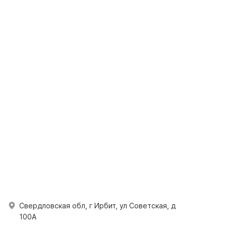
Свердловская обл, г Ирбит, ул Советская, д
100А