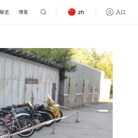
zh
展览
博客
入口