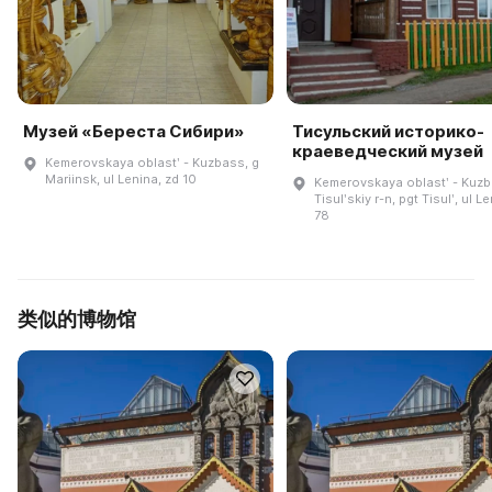
Музей «Береста Сибири»
Тисульский историко-
краеведческий музей
Kemerovskaya oblastʹ - Kuzbass, g
Mariinsk, ul Lenina, zd 10
Kemerovskaya oblastʹ - Kuzb
Tisulʹskiy r-n, pgt Tisulʹ, ul L
78
类似的博物馆