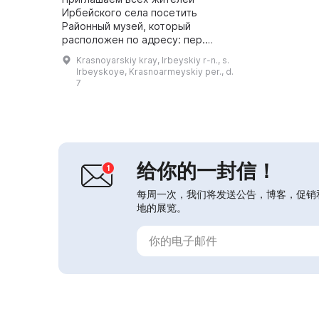
Ирбейского села посетить
Районный музей, который
расположен по адресу: пер.
Красноармейский, 7. Загляните к
Krasnoyarskiy kray, Irbeyskiy r-n., s.
нам в гости!...
Irbeyskoye, Krasnoarmeyskiy per., d.
7
给你的一封信！
每周一次，我们将发送公告，博客，促销
地的展览。