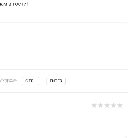
нам в гости!
择它并单击
CTRL
+
ENTER