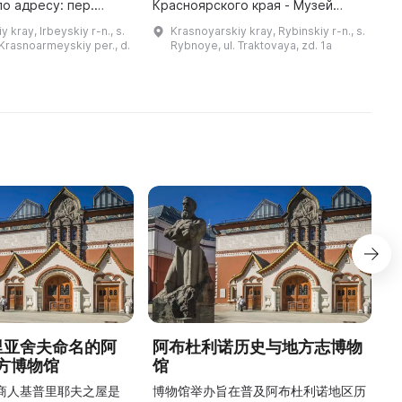
о адресу: пер.
Красноярского края - Музей
кий, 7. Загляните к
истории Рыбинского района -
 kray, Irbeyskiy r-n., s.
Krasnoyarskiy kray, Rybinskiy r-n., s.
сти! ...
был создан 1 апреля 2003 года на
Krasnoarmeyskiy per., d.
Rybnoye, ul. Traktovaya, zd. 1a
базе краеведческого музея
Рыбинской средней общеоб ...
德里亚舍夫命名的阿
阿布杜利诺历史与地方志博物
方博物馆
馆
1
的商人基普里耶夫之屋是
博物馆举办旨在普及阿布杜利诺地区历