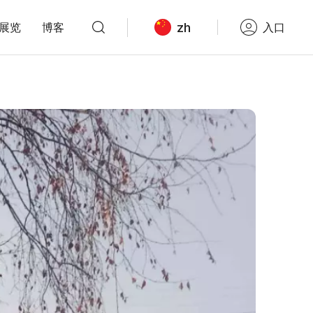
zh
展览
博客
入口