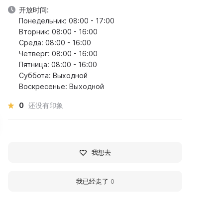
开放时间:
Понедельник: 08:00 - 17:00
Вторник: 08:00 - 16:00
Среда: 08:00 - 16:00
Четверг: 08:00 - 16:00
Пятница: 08:00 - 16:00
Суббота: Выходной
Воскресенье: Выходной
0
还没有印象
我想去
rbeisky District Museum
Kansk Local History
我已经走了
0
Museum
e invite all residents of the
llage of Irbeyskoye to visit the
In 1912 the first private local
istrict Museum, which is located
history museum in Kansk was
t 7 Krasnoarmeysky Lane. Drop by
founded under the leadershi