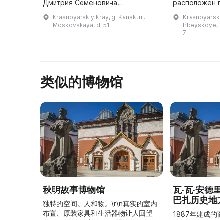
Дмитрия Семеновича
расположен п
Каргополова. Основой для
Красноармейс
Krasnoyarskiy kray, g. Kansk, ul.
Krasnoyarskiy
музейных фондов послужили его
нам в го
Moskovskaya, d. 51
Irbeyskoye, 
личные коллекции, в которых
7
были материалы ...
类似的博物馆
秋明故事博物馆
瓦·瓦·安
巴扎历史地
独特的空间。人和物。\r\n真实的室内
布置、原装家具和生活器物让人回望
1887年建成