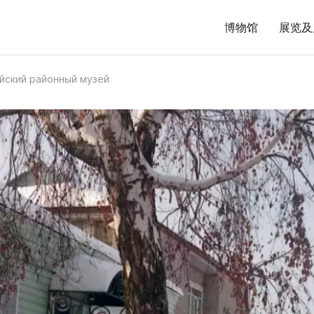
博物馆
展览及
йский районный музей