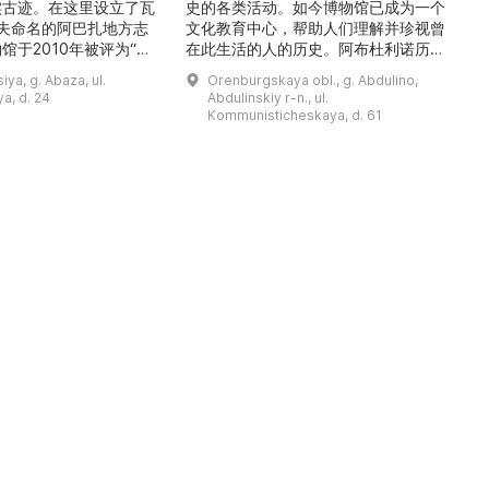
实古迹。在这里设立了瓦
史的各类活动。如今博物馆已成为一个
舍夫命名的阿巴扎地方志
文化教育中心，帮助人们理解并珍视曾
馆于2010年被评为“哈
在此生活的人的历史。阿布杜利诺历史
市级博物馆”。博物馆
与地方志博物馆于1966年在当地知名
ya, g. Abaza, ul.
Orenburgskaya obl., g. Abdulino,
及哈卡斯地区自公元前4
人士的倡议下创建。最初位于共产党街
a, d. 24
Abdulinskiy r-n., ul.
为主题，展出有箭头、刀
274号商人沃罗比约夫住宅附属建筑
Kommunisticheskaya, d. 61
质胸针、石磨等。庄园被
内。现址为共产党街61号。馆内常设
绕，院内有宽敞的谷仓和
展览包括“农民小屋”、“阿布杜利诺的
耶夫之屋是了解阿巴扎历
商人”、“战斗荣耀厅”和“阿布杜利诺：
史并度过难忘时光的绝佳场所。 ...
20世纪”。博物馆定期举办旨在推广阿
布杜利诺地区历史 ...