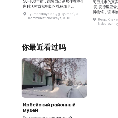
50–100年前，想象自己是居住在奥什
阿巴扎市的真
库科沃村或秋明郊区扎秋缅卡
·瓦·安德里亚
（Затюменка）的一座小木屋的居
博物馆，该博物
Tyumenskaya obl., g. Tyumenʹ, ul.
民。\r\n\r\n博物馆的展览再现了我曾
卡斯共和国最佳
Kommunisticheskaya, d. 10
Resp. Khakasi
祖母安娜·科尔尼洛夫娜·奥什库科娃
的陈列以城市
Naberezhnay
（Анна Корниловна Ошкукова）一
–3世纪的历史
家的日常生活场景——她是一位“世代
具、青铜与银
为农”的农妇，其祖先在16世纪末是最
坚固的砖墙环
早从北德维纳（Северна ...
马厩。基普里
你最近看过吗
Ирбейский районный
музей
Приглашаем всех жителей