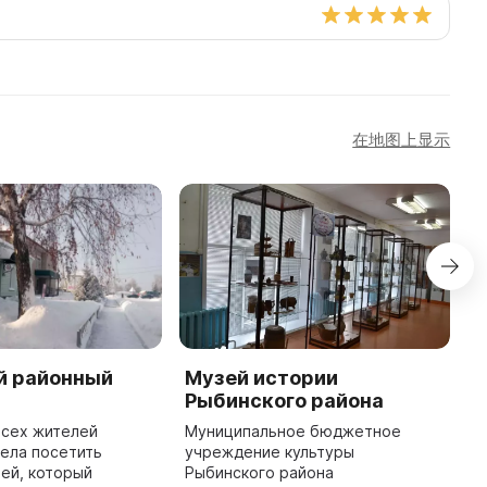
在地图上显示
й районный
Музей истории
I
Рыбинского района
W
vi
всех жителей
Муниципальное бюджетное
D
ела посетить
учреждение культуры
a
ей, который
Рыбинского района