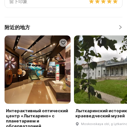
附近的地方
Интерактивный оптический
Лыткаринский историк
центр «Лыткарино» с
краеведческий музей
планетарием и
Moskovskaya obl, g Lytkarino,
обсерваторией