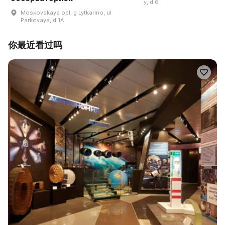
y, d 6
Moskovskaya obl, g Lytkarino, ul
Parkovaya, d 1A
你最近看过吗