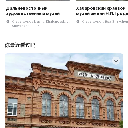
Дальневосточный
Хабаровский краевой
художественный музей
музей имени Н.И. Грод
Khabarovskiy kray, g. Khabarovsk, ul.
Khabarovsk, ulitsa Shevchen
Shevchenko, d. 7
你最近看过吗