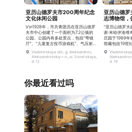
亚历山德罗夫市200周年纪念
亚历山德罗
文化休闲公园
志博物馆，
\r\n1928年，市共青团员在亚历山德罗
“亚历山德罗夫
夫市中心创建了一个面积为7.2公顷的
谢·米哈伊洛维
公园。公园内有多处景点，包括“弯镜
庄园于1989
厅”、“儿童复古投币游戏机”、气压射
馆藏包括19世
击场、“儿童之城”游乐区、户外健身器
初艺术家与工
Vladimirskaya obl., g. Aleksandrov,
Vladimirskay
材“Воркаут”、免费儿童游乐设施、游
于了解亚历山
Aleksandrovskiy r-n., ul. Sovet·skaya,
Aleksandrovs
乐项目“Веломобиль”、充气蹦床“吉
博物馆举办临
d. 12
d. 16
普”。2019年，作为“城市环境塑造”项
提供传统与戏
目的一部分，公园进行了部分整治：新
人和儿童的工
舞台建成，新的观景平台和中央林荫大
夫区的学前和
你最近看过吗
道得到完善，并安装了视 ...
馆课程。 ...