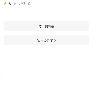
0
还没有印象
我想去
我已经走了
0
конотека А.Н.
Zurab Tsereteli Art
вчинникова
Gallery