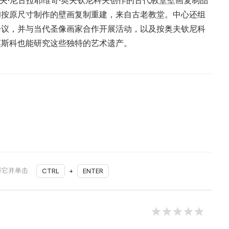
道夫·尼古拉耶维奇·奥夫钦尼科夫创作的古代教堂壁画复制品
和按原尺寸制作的壁画复制重建，来自古老教堂。中心还组
会议，并与当代圣像画家合作开展活动，以及按奥夫钦尼科
莫斯科也能研究这些独特的艺术遗产。
择它并单击
CTRL
+
ENTER