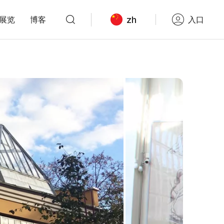
zh
展览
博客
入口