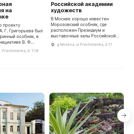
рная
Российской академии
В
я на
художеств
Г
нке
2
В Москве хорошо известен
к
Морозовский особняк, где
по проекту
х
расположен Президиум и
А. Г. Григорьева был
А
выставочные залы Российской
ринный особняк, в
О
академии художеств. Здесь
нициативе В. Ф.
g Moskva, ul Prechistenka, d 21
постоянно проходят выставки
1920 году был
. Prechistenka, d. 11/8
работ ведущих мастеров
 Литературный музей
отечественного искусст ...
Л. Н. Толстого. Здание предст ...