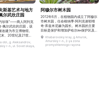
夫斯基艺术与地方
阿穆尔市树木园
佩尔武欣庄园
2012年6月，在植物园内成立了阿穆尔
市树木园，任命根纳季·阿列克谢耶维
的珍珠”——商人阿列克
奇·库兹米尼赫为园长。树木园的主要
世
奇·佩尔武欣的庄园，该
目标是保护和增加萨哈尔ян保护区及
年被改建为市立博物馆。
红豆杉林的植被，并创建远东地区稀有
纪末、20世纪及21世纪
Khabarovskiy kray, g Amursk,
和药用植物及露地栽培植物的种植区。
艺美术大师的作品，有助
Amurskiy r-n., 2-ya zona
a obl., g. Aleksandrov,
树木园尤其以其收集的列入红色名录的
1
德罗夫地区的艺术创作。
promyshlennogo rayona
kiy r-n., ul. Sovet·skaya,
远东植物而自豪（尖叶红豆杉、
建
时展览与常设展览，同时
Microbiota属、萨金特杜松、馨香卫
1
剧化的导览，以及面向成
矛、施里彭巴赫杜鹃）。树木园的设立
后
作坊。还可为亚历山德罗
旨在保护远东珍贵和受保护的植物，开
中小学机构预约外出博物
展科学研究，进行审美 ...