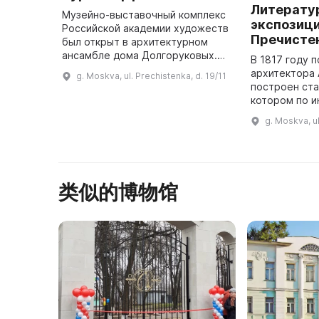
Литерату
Музейно-выставочный комплекс
экспозици
Российской академии художеств
Пречисте
был открыт в архитектурном
ансамбле дома Долгоруковых.
В 1817 году 
Здание представляет собой
архитектора 
g. Moskva, ul. Prechistenka, d. 19/11
комплекс из многих залов и
построен ста
крытых внутренних дворов, а
котором по и
площа ...
Булгакова в 
g. Moskva, ul
организован
类似的博物馆