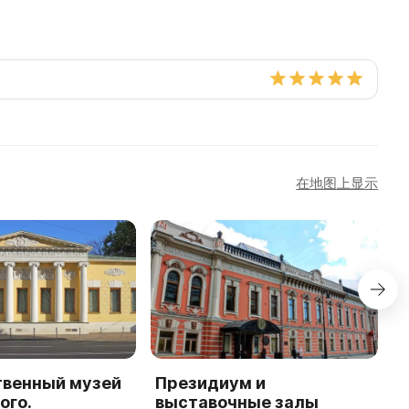
在地图上显示
твенный музей
Президиум и
И
ого.
выставочные залы
О