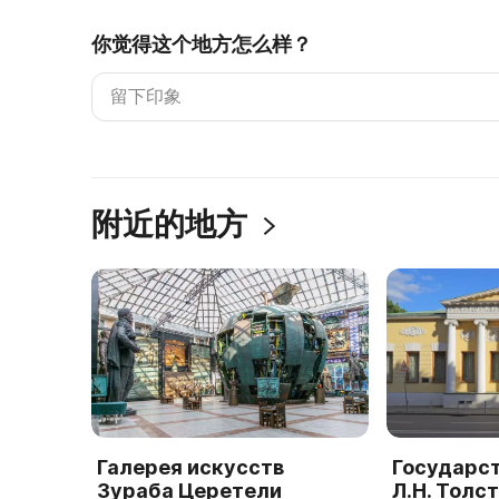
你觉得这个地方怎么样？
附近的地方
Галерея искусств
Государс
Зураба Церетели
Л.Н. Толст