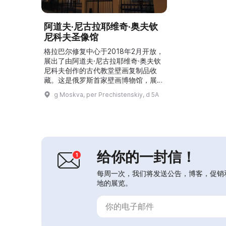
阿道夫·尼古拉耶维奇·奥夫钦
尼科夫圣像馆
格拉巴尔修复中心于2018年2月开放，
展出了由阿道夫·尼古拉耶维奇·奥夫钦
尼科夫创作的古代教堂壁画复制品收
藏。这是俄罗斯首家壁画博物馆，展出
了描摹稿和按原尺寸制作的壁画复制重
g Moskva, per Prechistenskiy, d 5A
建，来自古老教堂。中心还组织导览、
修复与临摹的工作坊、艺术史讲座、学
术会议，并与当代圣像画家合作开展活
动，以及按奥夫钦尼科夫方法的壁画临
摹课程。所有这些使人们无需离开莫斯
科也能研究这些独特的艺术遗产。...
给你的一封信！
每周一次，我们将发送公告，博客，促销
地的展览。