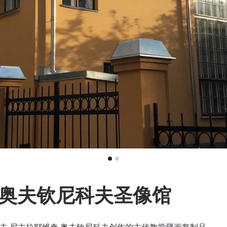
·奥夫钦尼科夫圣像馆