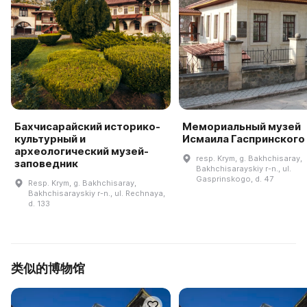
Бахчисарайский историко-
Мемориальный музей
культурный и
Исмаила Гаспринского
археологический музей-
resp. Krym, g. Bakhchisaray,
заповедник
Bakhchisarayskiy r-n., ul.
Gasprinskogo, d. 47
Resp. Krym, g. Bakhchisaray,
Bakhchisarayskiy r-n., ul. Rechnaya,
d. 133
类似的博物馆