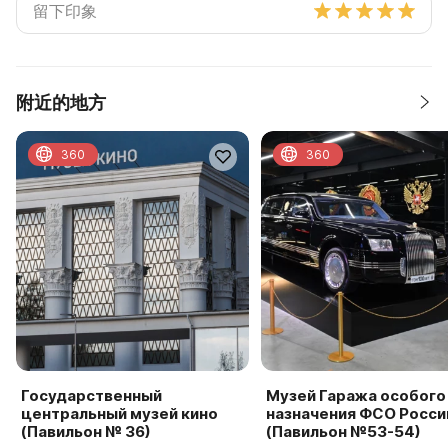
附近的地方
360
360
Государственный
Музей Гаража особого
центральный музей кино
назначения ФСО Росси
(Павильон № 36)
(Павильон №53-54)