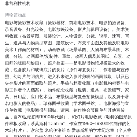
非营利性机构
博物馆物品
电影与摄影技术收藏（摄影器材、前期电影技术、电影拍摄设备、
录音设备、灯光设备、电影放映设备、影片剪辑用设备）。美术资
料收藏（布景草图、服装设计、人物设定、分镜、说明、速写、写
生、道具与人物类型草图、建筑设计、布景平面图及其他反映电影
美术工作面的材料）。动画收藏（场景草图、人物与布景草图、木
偶、分镜、动画原件/复制件、重绘、动画人偶及其图纸、布景、动
画师的版画与绘画）。照片档案——是电影博物馆规模最大的收
藏，包含胶片和玻璃底片的负片（原件与复负片）、作者照与宣传
照、幻灯片与明信片、进入和未进入影片剪辑的画面截取，以及已
失存影片的画面截取与照片。手稿与档案收藏（电影机构档案与电
影工作者个人档案）。物件纪念收藏（服装、道具、布景细节、家
具、日用品、应用艺术品、布景模型与复合拍摄模型，以及属于著
名电影人的物品）。珍稀图书收藏（学术图书馆）。电影海报与宣
传单收藏（电影海报与招贴、请柬、创作晚会节目单与其他宣传
品，自20世纪初即1900年代起）。幻灯片电影收藏（独特的图形原
件样板收藏，系莫斯科“Diafilm”工作室在1960–1980年代制作的艺
术幻灯片）。谢尔盖·米哈伊洛维奇·爱森斯坦的学术纪念室（个人物
品、原始家具、独特的图书馆、绘画材料收藏、部分档案，以及与