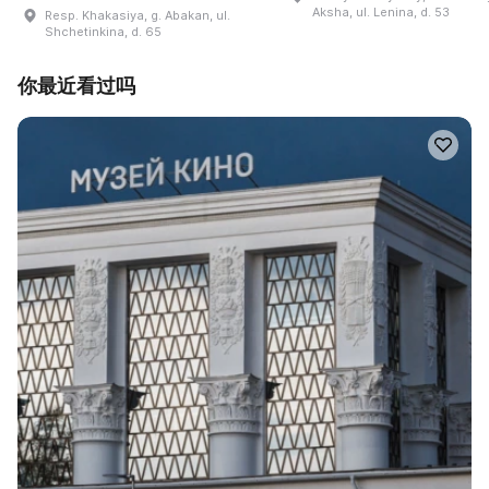
Aksha, ul. Lenina, d. 53
Resp. Khakasiya, g. Abakan, ul.
Shchetinkina, d. 65
你最近看过吗