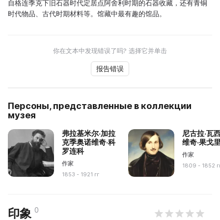
自格连季克下旧石器时代定居点阿舍利时期的石器收藏，还有青铜
时代物品、古代时期材料等。馆藏中最有趣的馆品。
你在文本中发现错误了吗? 选择它并单击
报告错误
Персоны, представленные в коллекции
музея
弗拉基米尔·加拉
尼古拉·瓦
克季奥诺维奇·科
维奇·果戈
罗连科
作家
作家
1809 - 1852 г
1853 - 1921 гг
0
印象