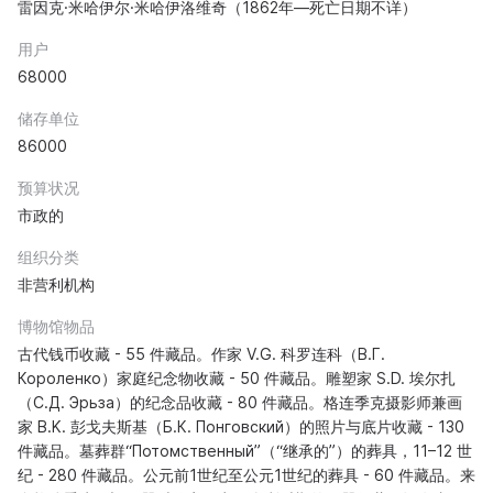
雷因克·米哈伊尔·米哈伊洛维奇（1862年—死亡日期不详）
用户
68000
储存单位
86000
预算状况
市政的
组织分类
非营利机构
博物馆物品
古代钱币收藏 - 55 件藏品。作家 V.G. 科罗连科（В.Г.
Короленко）家庭纪念物收藏 - 50 件藏品。雕塑家 S.D. 埃尔扎
（С.Д. Эрьза）的纪念品收藏 - 80 件藏品。格连季克摄影师兼画
家 B.K. 彭戈夫斯基（Б.К. Понговский）的照片与底片收藏 - 130
件藏品。墓葬群“Потомственный”（“继承的”）的葬具，11–12 世
纪 - 280 件藏品。公元前1世纪至公元1世纪的葬具 - 60 件藏品。来