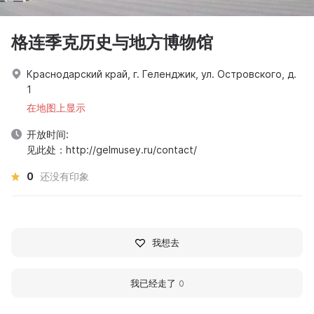
格连季克历史与地方博物馆
Краснодарский край, г. Геленджик, ул. Островского, д.
1
在地图上显示
开放时间:
见此处：http://gelmusey.ru/contact/
0
还没有印象
我想去
我已经走了
0