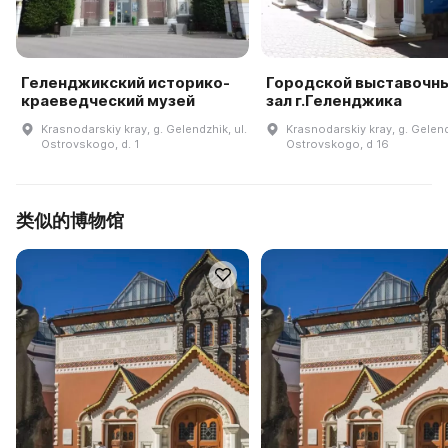
Геленджикский историко-
Городской выставочн
краеведческий музей
зал г.Геленджика
Krasnodarskiy kray, g. Gelendzhik, ul.
Krasnodarskiy kray, g. Gelend
Ostrovskogo, d. 1
Ostrovskogo, d 16
类似的博物馆