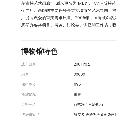
尔古特艺术画廊”，后来更名为 МБУК ГСИ «
个展厅。画廊的主要任务是支持城市的艺术氛围、
并提高观众的审美需求质量。2005年，画廊被命名
廊举办各类项目、展览、讨论会、讲座和工作坊，
博物馆特色
成立日期
2001 год
用户
30000
储存单位
695
预算状况
市政
组织分类
非营利性自治机构
博物馆物品
维克多·布哈罗夫原创版画