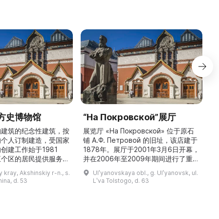
方史博物馆
“На Покровской”展厅
构建筑的纪念性建筑，按
展览厅 «На Покровской» 位于原石
的个人订制建造，受国家
铺 A.Ф. Петровой 的旧址，该店建于
1
创建工作始于1981
1878年。展厅于2001年3月6日开幕，
五个区的居民提供服务，
并在2006年至2009年期间进行了重建
三
罗斯各地区及国外的咨
和现代化改造。如今这里是一处100 平
 kray, Akshinskiy r-n., s.
Ulʹyanovskaya obl., g. Ulʹyanovsk, ul.
陈列吸引学生、教师、大
方米的宽敞场地，配备了现代展览设
筑
nina, d. 53
Lʹva Tolstogo, d. 63
体的关注。博物馆开展有
备、照明与报警系统。这里举办来自俄
志的工作，并举办区际会
罗斯及海外博物馆馆藏、私人收藏以及
（
最有价值的收藏包括：科
其他城市收藏的展览。«На
 的个人馆藏、匠人亚诺夫
Покровской» 展厅通过多种活动吸引