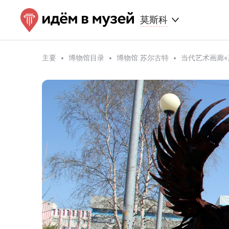
莫斯科
主要
博物馆目录
博物馆 苏尔古特
当代艺术画廊«