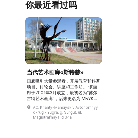
你最近看过吗
I.А. 的手工作
共和国人民艺术家 Б. Я. Ряузов，征
的素描与 ...
询如何更好地组织这项对学校而 ...
当代艺术画廊«斯特赫»
画廊吸引大量参观者，开展教育和科普
项目、讨论会、讲座和工作坊。 该画
廊于2001年3月成立，最初名为“苏尔
古特艺术画廊”，后来更名为 МБУК
ГСИ «斯特赫》。画廊所在建筑此前曾
AO. Khanty-Mansiyskiy Avtonomnyy
作为苏尔古特地方志博物馆的一个展
okrug - Yugra, g. Surgut, ul.
厅。画廊的主要任务是支持城市的艺术
Magistralʹnaya, d 34a
氛围、提供接触优秀艺术样本的机会、
培养公众对艺术的价值认同并提高观众
的审美需求质量。2005年，画廊被命