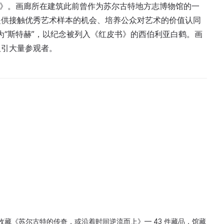
斯特赫》。画廊所在建筑此前曾作为苏尔古特地方志博物馆的一
提供接触优秀艺术样本的机会、培养公众对艺术的价值认同
为“斯特赫”，以纪念被列入《红皮书》的西伯利亚白鹤。画
吸引大量参观者。
收藏《苏尔古特的传奇，或沿着时间逆流而上》— 43 件藏品，馆藏