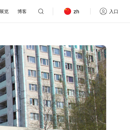
zh
展览
博客
入口