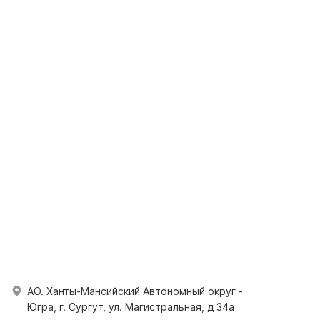
АО. Ханты-Мансийский Автономный округ -
Югра, г. Сургут, ул. Магистральная, д 34а