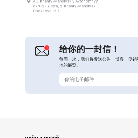
AO. Khanty-Mansiyskiy Avtonomnyy
独特，灵感来自艺术家的创作。建筑立
okrug - Yugra, g. Khanty-Mansiysk, ul.
面装饰有约700平方米的装饰马赛克，
Chekhova, d. 1
是根据G.S. 雷谢夫的素描制作的。画
廊工作室的馆藏超过2 500 тысяч件藏
品，包括绘画与版画、生活用品和工艺
美术品以及摄影资料。画廊工...
给你的一封信！
每周一次，我们将发送公告，博客，促销
地的展览。