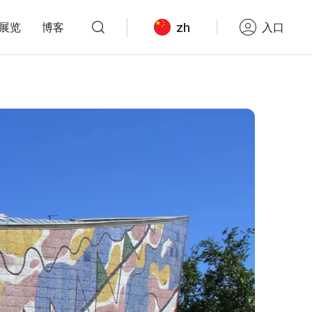
zh
展览
博客
入口