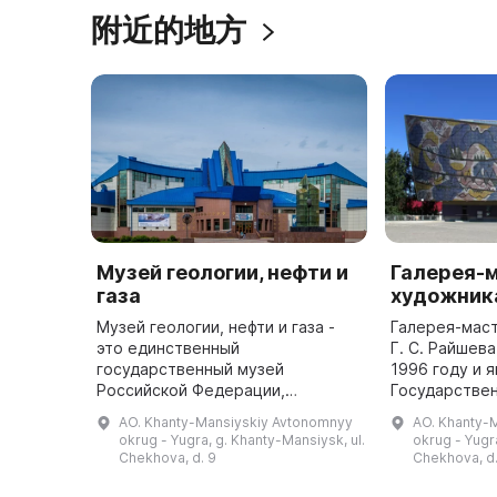
附近的地方
Музей геологии, нефти и
Галерея-
газа
художника
Музей геологии, нефти и газа -
Галерея-мас
это единственный
Г. С. Райшев
государственный музей
1996 году и 
Российской Федерации,
Государстве
посвященный нефтегазовой
художествен
AO. Khanty-Mansiyskiy Avtonomnyy
AO. Khanty-
промышленности. Он был открыт
Югры с 2011 
okrug - Yugra, g. Khanty-Mansiysk, ul.
okrug - Yugr
в 2003 году и за 11 лет коллекция
по проекту п
Chekhova, d. 9
Chekhova, d.
музея включает боле ...
народног ...