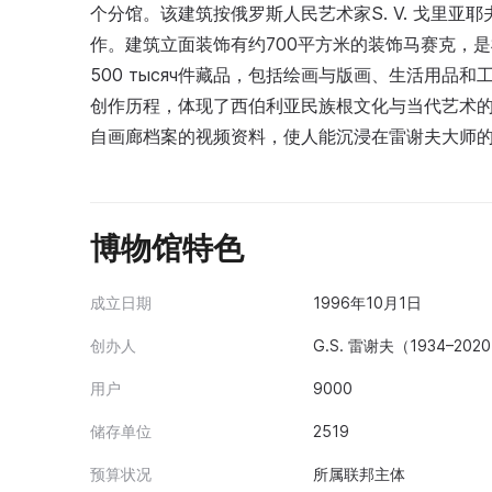
个分馆。该建筑按俄罗斯人民艺术家S. V. 戈里
作。建筑立面装饰有约700平方米的装饰马赛克，是
500 тысяч件藏品，包括绘画与版画、生活用
创作历程，体现了西伯利亚民族根文化与当代艺术
自画廊档案的视频资料，使人能沉浸在雷谢夫大师
博物馆特色
成立日期
1996年10月1日
创办人
G.S. 雷谢夫（1934–202
用户
9000
储存单位
2519
预算状况
所属联邦主体