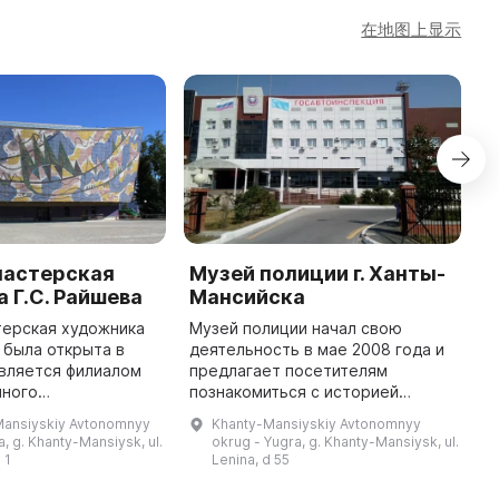
在地图上显示
мастерская
Музей полиции г. Ханты-
М
 Г.С. Райшева
Мансийска
э
э
терская художника
Музей полиции начал свою
«
а была открыта в
деятельность в мае 2008 года и
является филиалом
предлагает посетителям
В
нного
познакомиться с историей
М
ного музея ХМАО-
формирования
э
Mansiyskiy Avtonomnyy
Khanty-Mansiyskiy Avtonomnyy
года. Она построена
правоохранительных органов
к
a, g. Khanty-Mansiysk, ul.
okrug - Yugra, g. Khanty-Mansiysk, ul.
од руководством
Югры. В музее насчитывается
и
 1
Lenina, d 55
более 1000 единиц хранения, ...
М