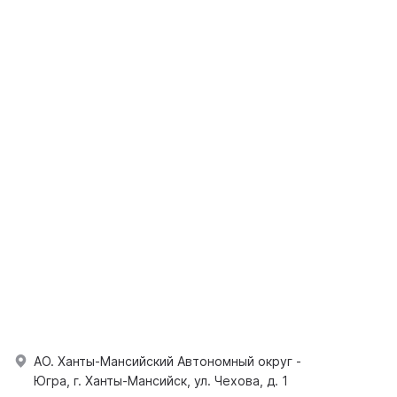
АО. Ханты-Мансийский Автономный округ -
Югра, г. Ханты-Мансийск, ул. Чехова, д. 1