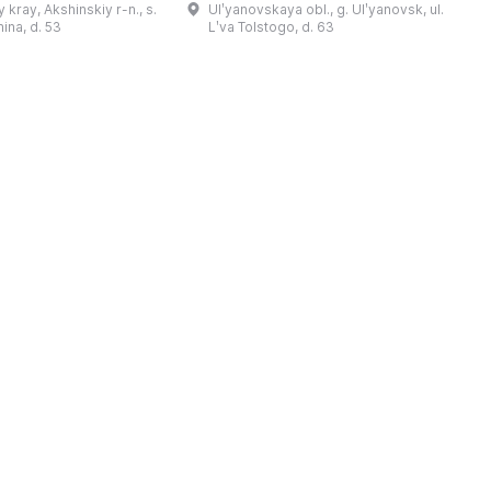
 kray, Akshinskiy r-n., s.
Ulʹyanovskaya obl., g. Ulʹyanovsk, ul.
陈列吸引学生、教师、大
方米的宽敞场地，配备了现代展览设
筑
nina, d. 53
Lʹva Tolstogo, d. 63
体的关注。博物馆开展有
备、照明与报警系统。这里举办来自俄
志的工作，并举办区际会
罗斯及海外博物馆馆藏、私人收藏以及
（
最有价值的收藏包括：科
其他城市收藏的展览。«На
 的个人馆藏、匠人亚诺夫
Покровской» 展厅通过多种活动吸引
品、画家舍格洛夫 G.А.
了大批观众： ...