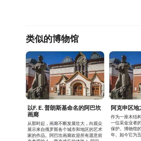
类似的博物馆
以F. E. 普朗斯基命名的阿巴坎
阿克申区地
画廊
作为一座木结
一位采金业者
从那时起，画廊不断发展壮大，向观众
保护。博物馆的
展示来自俄罗斯各个城市和地区的艺术
年。如今它为
家的作品。阿巴坎画廊欢迎所有愿意前
并接受来自俄