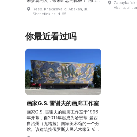
来参观的人，带来难忘的体验！ 阿巴
Zabaykalʹskiy
询。博物馆的
坎画廊的历史始于1976年，当时阿巴
Aksha, ul. Le
Resp. Khakasiya, g. Abakan, ul.
学生及其他群
坎市儿童美术学校的校长 Федор
Shchetinkina, d. 65
关生态与地方
Ефимович Пронских 决定在学校内
议和研讨会。
创建一座画廊。他写信给苏联美术学院
科索娃 V.Я.
通讯院士、俄罗斯苏维埃联邦社会主义
你最近看过吗
I.А. 的手工作
共和国人民艺术家 Б. Я. Ряузов，征
的素描与 ...
询如何更好地组织这项对学校而 ...
画家G.S. 雷谢夫的画廊工作室
画家G.S. 雷谢夫的画廊工作室于1996
年开幕，自2011年起成为哈恩蒂-曼西
自治州（尤格拉）国家美术馆的一个分
馆。该建筑按俄罗斯人民艺术家S. V.
戈里亚耶夫主持的设计建造，建筑风格