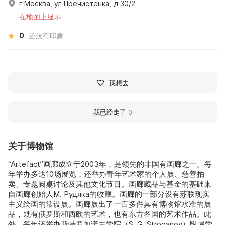
г Москва, ул Пречистенка, д 30/2
在地图上显示
0
还没有印象
我想去
我已经走了
0
关于博物馆
“Artefact”画廊成立于2003年，是领先的非国有画廊之一。每
年举办多达10场展览，还举办青年艺术家的个人展、慈善拍
卖、专题圆桌讨论及其他文化节目。画廊藏品与基金的基础来
自画廊创始人М. Рудяка的收藏。画廊的一部分设有苏联现实
主义绘画的常设展。画廊展出了一百多件具有博物馆水准的展
品，既有俄罗斯和西欧的艺术，也有东方各国的艺术作品。此
外，每年还举办斯特罗加诺夫学院（S. G. Stroganov）附属学