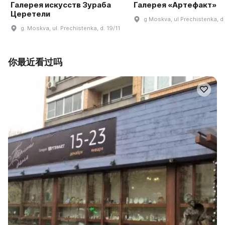
Галерея искусств Зураба
Галерея «Артефакт»
Церетели
g Moskva, ul Prechistenka, d
g. Moskva, ul. Prechistenka, d. 19/11
你最近看过吗