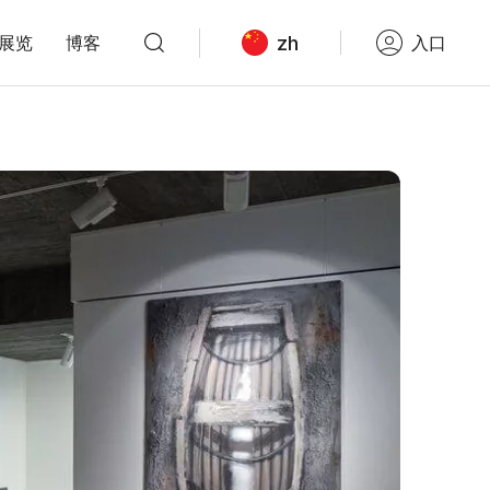
zh
展览
博客
入口