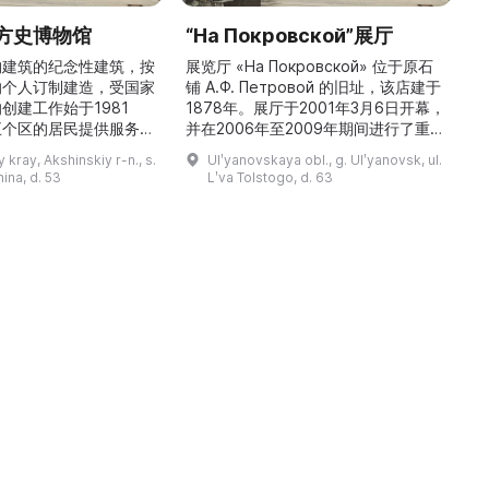
方史博物馆
“На Покровской”展厅
构建筑的纪念性建筑，按
展览厅 «На Покровской» 位于原石
的个人订制建造，受国家
铺 A.Ф. Петровой 的旧址，该店建于
1
创建工作始于1981
1878年。展厅于2001年3月6日开幕，
五个区的居民提供服务，
并在2006年至2009年期间进行了重建
三
罗斯各地区及国外的咨
和现代化改造。如今这里是一处100 平
 kray, Akshinskiy r-n., s.
Ulʹyanovskaya obl., g. Ulʹyanovsk, ul.
陈列吸引学生、教师、大
方米的宽敞场地，配备了现代展览设
筑
nina, d. 53
Lʹva Tolstogo, d. 63
体的关注。博物馆开展有
备、照明与报警系统。这里举办来自俄
志的工作，并举办区际会
罗斯及海外博物馆馆藏、私人收藏以及
（
最有价值的收藏包括：科
其他城市收藏的展览。«На
 的个人馆藏、匠人亚诺夫
Покровской» 展厅通过多种活动吸引
品、画家舍格洛夫 G.А.
了大批观众： ...