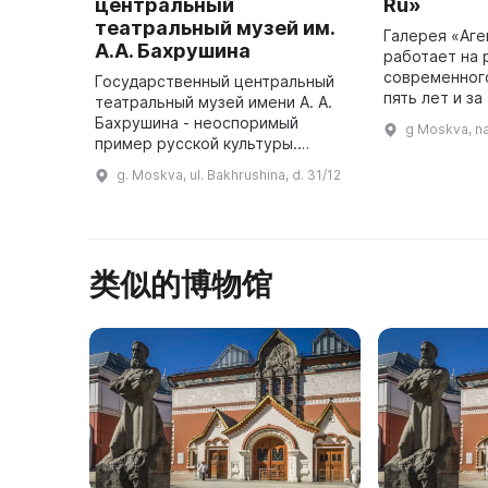
центральный
Ru»
театральный музей им.
Галерея «Аге
А.А. Бахрушина
работает на 
современног
Государственный центральный
пять лет и з
театральный музей имени А. А.
себя как дин
Бахрушина - неоспоримый
g Moskva, n
развивающая
пример русской культуры.
принимающая
Основанный в середине 90-х
g. Moskva, ul. Bakhrushina, d. 31/12
годов XIX века Алексеем
Александровичем Бахрушиным,
частным коллек ...
类似的博物馆