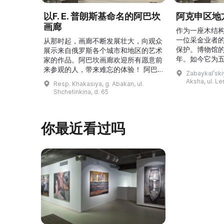
以F. E. 普朗斯基命名的阿巴坎
阿克申区地
画廊
作为一座木结
一位采金业者
从那时起，画廊不断发展壮大，向观众
保护。博物馆的
展示来自俄罗斯各个城市和地区的艺术
年。如今它为
家的作品。阿巴坎画廊欢迎所有愿意前
并接受来自俄
来参观的人，带来难忘的体验！ 阿巴
Zabaykalʹskiy
询。博物馆的
坎画廊的历史始于1976年，当时阿巴
Aksha, ul. Le
Resp. Khakasiya, g. Abakan, ul.
学生及其他群
坎市儿童美术学校的校长 Федор
Shchetinkina, d. 65
关生态与地方
Ефимович Пронских 决定在学校内
议和研讨会。
创建一座画廊。他写信给苏联美术学院
科索娃 V.Я.
通讯院士、俄罗斯苏维埃联邦社会主义
你最近看过吗
I.А. 的手工作
共和国人民艺术家 Б. Я. Ряузов，征
的素描与 ...
询如何更好地组织这项对学校而 ...