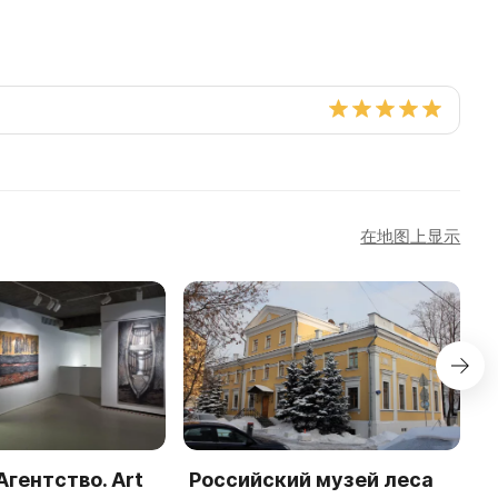
在地图上显示
Агентство. Art
Российский музей леса
Я