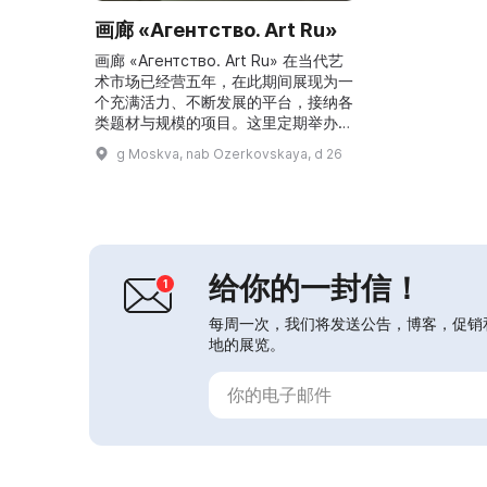
画廊 «Агентство. Art Ru»
画廊 «Агентство. Art Ru» 在当代艺
术市场已经营五年，在此期间展现为一
个充满活力、不断发展的平台，接纳各
类题材与规模的项目。这里定期举办绘
画、媒介艺术和雕塑艺术的展览。Art
g Moskva, nab Ozerkovskaya, d 26
Ru 的空间能够将不同流派的大型综合
项目汇聚于一处。该机构艺术家的作品
被收入特列季亚科夫画廊、普希金国立
美术馆、俄国博物馆、莫斯科现代艺术
博物馆（MMOMA）、纽约现代艺术博
物馆（MoMA）及其他重要收藏。...
给你的一封信！
每周一次，我们将发送公告，博客，促销
地的展览。