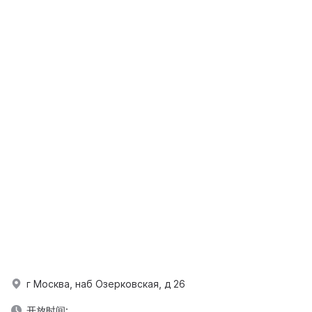
г Москва, наб Озерковская, д 26
开放时间: