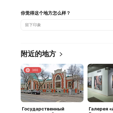
你觉得这个地方怎么样？
附近的地方
360
Государственный
Галерея «