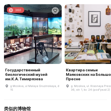
360
Государственный
Квартира семьи
биологический музей
Маяковских на Большо
им.К.А. Тимирязева
Пресне
g Moskva, ul Malaya Gruzinskaya, d
g. Moskva, ul. Krasnaya Presn
15
36, str. 1, kv. 24 (podʺyezd 2)
类似的博物馆