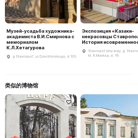
Музей-усадьба художника-
Экспозиция «Казаки-
академиста В.И.Смирнова с
некрасовцы Ставропол
мемориалом
История исовременно
К.Л.Хетагурова
Stavropolʹskiy kray, g. Stavro
kt. K.Marksa, d. 76
g Stavropolʹ, ul Dzerzhinskogo, d 105
类似的博物馆