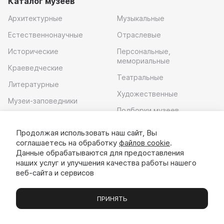
Каталог музеев
Архитектурные
Музыкальные
Естественнонаучные
Отраслевые
Исторические
Персональные,
мемориальные
Краеведческие
Театральные
Литературные
Художественные
Музеи-заповедники
Подборки музеев
Музей современного
искусства
Продолжая использовать наш сайт, Вы
соглашаетесь на обработку
файлов cookie
.
Скачать приложение
Данные обрабатываются для предоставления
наших услуг и улучшения качества работы нашего
веб-сайта и сервисов
ПРИНЯТЬ
Музеи
Выставки
Экскурсии
Чаты
Вы
© 2022 - 2026 «Идём в музей»