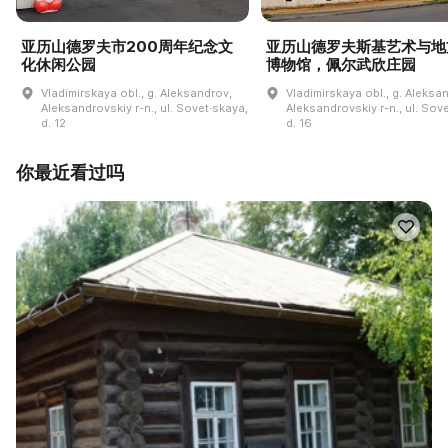
亚历山德罗夫市200周年纪念文
亚历山德罗夫斯基艺术与地
化休闲公园
博物馆，佩尔武欣庄园
Vladimirskaya obl., g. Aleksandrov,
Vladimirskaya obl., g. Aleksa
Aleksandrovskiy r-n., ul. Sovet·skaya,
Aleksandrovskiy r-n., ul. Sov
d. 12
d. 16
你最近看过吗