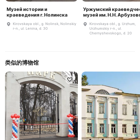
Музей истории и
Уржумский краеведче
краеведения г. Нолинска
музей им. Н.Н. Арбузов
Kirovskaya obl., g. Nolinsk, Nolinskiy
Kirovskaya obl., g. Urzhum,
r-n., ul. Lenina, d. 30
Urzhumskiy r-n., ul.
Chernyshevskogo, d. 20
类似的博物馆