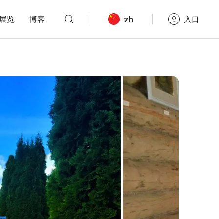
zh
展览
博客
入口