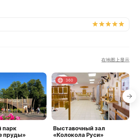
在地图上显示
360
й парк
Выставочный зал
М
е пруды»
«Колокола Руси»
В