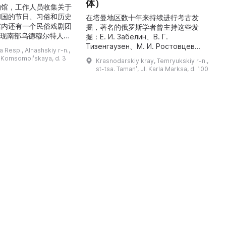
体）
物馆，工作人员收集关于
和国的节日、习俗和历史
最
在塔曼地区数十年来持续进行考古发
馆内还有一个民俗戏剧团
掘，著名的俄罗斯学者曾主持这些发
重现南部乌德穆尔特人的
人
掘：Е. И. Забелин、В. Г.
与了乌德穆尔特电视台纪
件
Тизенгаузен、М. И. Ростовцев、
 Resp., Alnashskiy r-n.,
德穆尔特人的婚礼》的拍
В. Д. Блаватский、Б. А. Рыбаков、
l. Komsomolʹskaya, d. 3
Krasnodarskiy kray, Temryukskiy r-n.,
干仪式剧本。该地区至今
Н. И. Сокольский、М. М.
st-tsa. Tamanʹ, ul. Karla Marksa, d. 100
教祈祷场库阿拉（位于库
克
Кобылина、И. Б. Зеест 等。在斯坦
。博物馆还举办各类讲
К
尼察中心位于古城遗址“Гермонасса-
地方志、乌德穆尔特人的
Тмутаракань”，该遗址 ...
造及南部乌德穆尔特人的
服饰。该地区还有休闲场所， ...
...