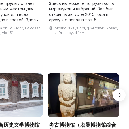
М
ие пруды» станет
Здесь вы можете погрузиться в
к
ьным местом для
мир звуков и вибраций. Зал был
п
гулок для всех
открыт в августе 2015 года и
ф
да и гостей. Здесь
сразу же попал в топ-5
В
сти время в
достопримечательностей
 obl, g Sergiyev Posad,
Moskovskaya obl, g Sergiyev Posad,
т
олучить
города. Здесь можно
, vld 151
ul Druzhby, d 14A
е впечатления.
посмотреть коллекцию
Уютный природн ...
действующих колоколов, ...
合历史文学博物馆
考古博物馆（塔曼博物馆综合