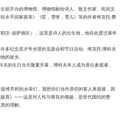
人生前开办的博物馆。博物馆献给诗人、散文作家、民间文
轻水手回家探亲》《哎，雪呀，雪儿》等的作者维克托·费
耶沃-波萨德区），这里是诗人的出生地，他在此度过童年
许多纪念其才华乡贤的见面会和节日活动。维克托·博科夫
到他的故乡。
·博科夫的生日当天隆重开幕，博科夫本人成为首位参观者。
：
，雅兹维齐村的乡亲们，我把你们当作亲切的客人来迎接，因
绒披肩》——这是对人性与善良的颂扬，是世代团结的赞
本质的理解。