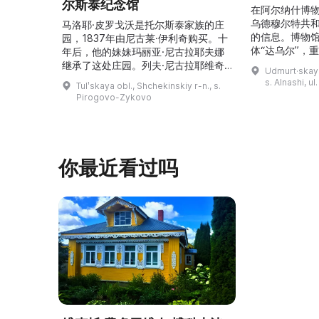
尔斯泰纪念馆
在阿尔纳什博
乌德穆尔特共
马洛耶·皮罗戈沃是托尔斯泰家族的庄
的信息。博物
园，1837年由尼古莱·伊利奇购买。十
体“达乌尔”，
年后，他的妹妹玛丽亚·尼古拉耶夫娜
仪式。他们参
继承了这处庄园。列夫·尼古拉耶维奇
Udmurt·skaya
录片《南部乌
（列夫·托尔斯泰）在这里创作了许多
s. Alnashi, u
Tulʹskaya obl., Shchekinskiy r-n., s.
摄，并拥有若
著名作品。1999年，这座庄园成为雅
Pirogovo-Zykovo
仍有活跃的异
斯纳娅·波利亚纳博物馆庄园的一个分
泽巴耶沃村）
支。修复期间重建了历史室内陈设，并
座，内容包括
增设了新的纪念性展物。这里举办导
仪式、花纹织
览、节庆活动、比赛、节日、工作坊和
营地。2017年，阿夫多佳·斯米尔诺娃
你最近看过吗
的电影《一次任命的 ...