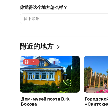
你觉得这个地方怎么样？
附近的地方
360
Дом-музей поэта В.Ф.
Городско
Бокова
«Скитски