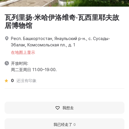
瓦列里扬·米哈伊洛维奇·瓦西里耶夫故
居博物馆
Респ. Башкортостан, Янаульский р-н., с. Сусады-
Эбалак, Комсомольская пл., д. 1
在地图上显示
开放时间:
周二至周日 11:00–19:00.
0
还没有印象
我想去
我已经走了
0