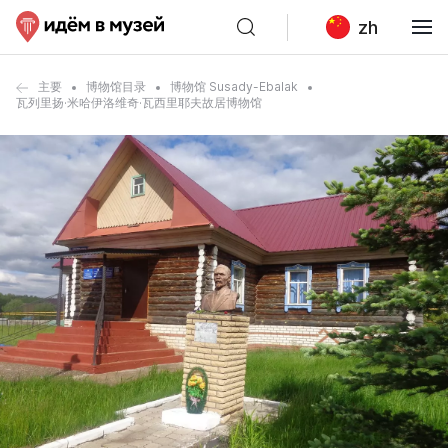
zh
主要
博物馆目录
博物馆 Susady-Ebalak
瓦列里扬·米哈伊洛维奇·瓦西里耶夫故居博物馆