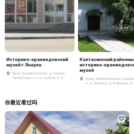
Историко-краеведческий
Калтасинский районны
музей г. Янаула
историко-краеведчес
музей
Resp. Bashkortostan, g. Yanaul,
Yanaulʹskiy r-n., ul. Lenina, d. 9
Resp. Bashkortostan, Kaltasi
n., s. Kaltasy, ul. K.Marksa, d.
你最近看过吗