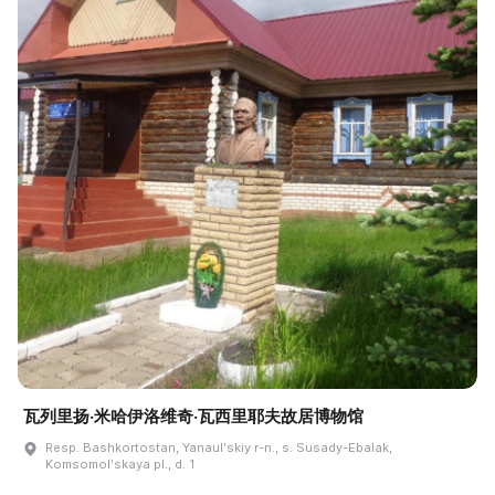
瓦列里扬·米哈伊洛维奇·瓦西里耶夫故居博物馆
Resp. Bashkortostan, Yanaulʹskiy r-n., s. Susady-Ebalak,
Komsomolʹskaya pl., d. 1