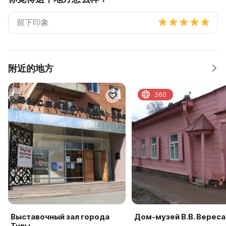
附近的地方
360
Выставочный зал города
Дом-музей В.В. Верес
Тулы