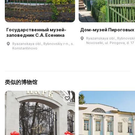
Государственный музей-
Дом-музей Пироговых
заповедник С.А. Есенина
Ryazanskaya obl., Rybnovskiy 
Novoselki, ul. Pirogova, d. 17
Ryazanskaya obl., Rybnovskiy r-n., s.
Konstantinovo
类似的博物馆