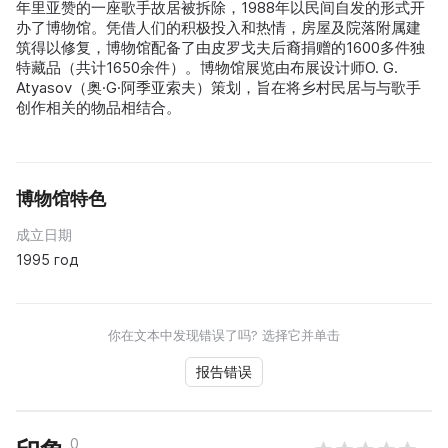
年里亚赞的一座歌手故居被拆除，1988年以民间自发的形式开
办了博物馆。凭借人们的积极投入和热情，房屋及院落附属建
筑得以修复，博物馆配备了由皮罗戈夫后裔捐赠的1600多件独
特藏品（共计1650余件）。博物馆展览由布展设计师O. G.
Atyasov（奥·G·阿季亚索夫）策划，旨在将乡村民居与与歌手
创作相关的物品相结合。
博物馆特色
成立日期
1995 год
你在文本中发现错误了吗? 选择它并单击
报告错误
0