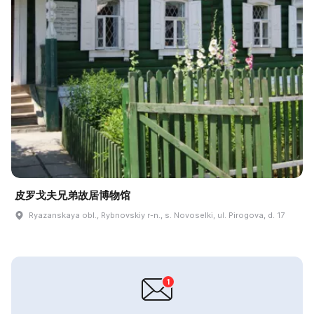
皮罗戈夫兄弟故居博物馆
Ryazanskaya obl., Rybnovskiy r-n., s. Novoselki, ul. Pirogova, d. 17