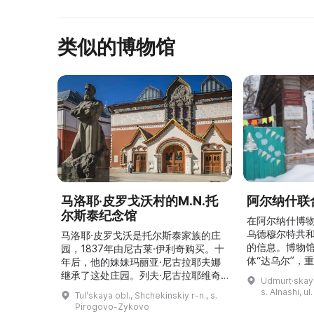
类似的博物馆
马洛耶·皮罗戈沃村的M.N.托
阿尔纳什联
尔斯泰纪念馆
在阿尔纳什博
乌德穆尔特共
马洛耶·皮罗戈沃是托尔斯泰家族的庄
的信息。博物
园，1837年由尼古莱·伊利奇购买。十
体“达乌尔”，
年后，他的妹妹玛丽亚·尼古拉耶夫娜
仪式。他们参
继承了这处庄园。列夫·尼古拉耶维奇
Udmurt·skaya
录片《南部乌
（列夫·托尔斯泰）在这里创作了许多
s. Alnashi, u
Tulʹskaya obl., Shchekinskiy r-n., s.
摄，并拥有若
著名作品。1999年，这座庄园成为雅
Pirogovo-Zykovo
仍有活跃的异