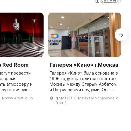
在地图上显示
s Red Room
Галерея «Кино» г.Москва
М
могут провести
Галерея «Кино» была основана в
У
е время,
1996 году и находится в центре
Ф
ть атмосферу и
Москвы между Старым Арбатом
с
в аутентичную
и Патриаршими прудами. Она
А
иллера. Тайна
обладает пространством общей
П
. Novyy Arbat, d. 15
g Moskva, ul Malaya Molchanovka, d
наты привлекает
площадью 150 кв. м,
1
8 str 2
стики и детективов
представляющим собой
и
из разных стран. ...
трансформируе ...