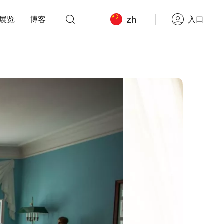
zh
展览
博客
入口