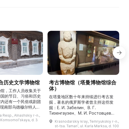
合历史文学博物馆
考古博物馆（塔曼博物馆综合
体）
物馆，工作人员收集关于
和国的节日、习俗和历史
最
在塔曼地区数十年来持续进行考古发
馆内还有一个民俗戏剧团
掘，著名的俄罗斯学者曾主持这些发
重现南部乌德穆尔特人的
人
掘：Е. И. Забелин、В. Г.
与了乌德穆尔特电视台纪
件
Тизенгаузен、М. И. Ростовцев、
 Resp., Alnashskiy r-n.,
德穆尔特人的婚礼》的拍
В. Д. Блаватский、Б. А. Рыбаков、
l. Komsomolʹskaya, d. 3
Krasnodarskiy kray, Temryukskiy r-n.,
干仪式剧本。该地区至今
Н. И. Сокольский、М. М.
st-tsa. Tamanʹ, ul. Karla Marksa, d. 100
教祈祷场库阿拉（位于库
克