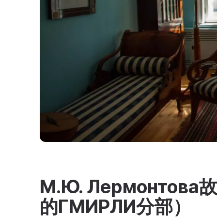
М.Ю. Лермонтов
的ГМИРЛИ分部）