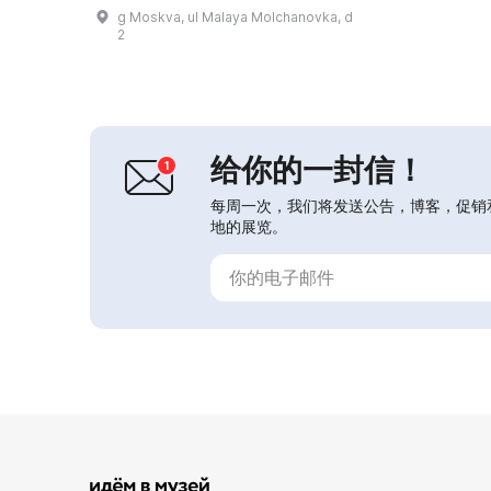
族寄宿学院和莫斯科帝国大学的求学生
g Moskva, ul Malaya Molchanovka, d
涯，以及诗人的精神生活和创作生活。
2
展览陈列了真实的家族肖像、诗人的自
画像、带有其亲笔签名的书籍、莱蒙托
夫的素描和画作。...
给你的一封信！
每周一次，我们将发送公告，博客，促销
地的展览。