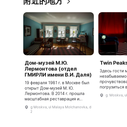
附近的地方
Дом-музей М.Ю.
Twin Peak
Лермонтова (отдел
Здесь гости 
ГМИРЛИ имени В.И. Даля)
незабываемо
прочувствова
19 февраля 1981 г. в Москве был
погрузиться 
открыт Дом-музей М. Ю.
атмосферу тр
Лермонтова. В 2014 г. прошла
g. Moskva, ul
Красной ком
масштабная реставрация и
любителей ми
реконструкция музея.
g Moskva, ul Malaya Molchanovka, d
Экспозиция посвящена учебе
2
Лермонтова в Университетском
Благородном ...