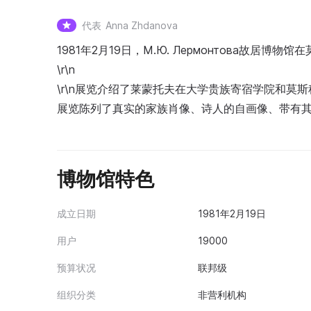
代表
Anna Zhdanova
1981年2月19日，М.Ю. Лермонтова故居
\r\n
\r\n展览介绍了莱蒙托夫在大学贵族寄宿学院和
展览陈列了真实的家族肖像、诗人的自画像、带有
博物馆特色
成立日期
1981年2月19日
用户
19000
预算状况
联邦级
组织分类
非营利机构