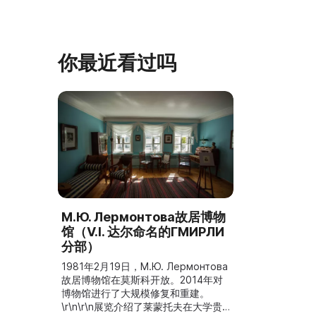
斯纳娅·波利亚纳博物馆庄园的一个分
泽巴耶沃村）
支。修复期间重建了历史室内陈设，并
座，内容包括
增设了新的纪念性展物。这里举办导
仪式、花纹织
览、节庆活动、比赛、节日、工作坊和
营地。2017年，阿夫多佳·斯米尔诺娃
你最近看过吗
的电影《一次任命的 ...
М.Ю. Лермонтова故居博物
馆（V.I. 达尔命名的ГМИРЛИ
分部）
1981年2月19日，М.Ю. Лермонтова
故居博物馆在莫斯科开放。2014年对
博物馆进行了大规模修复和重建。
\r\n\r\n展览介绍了莱蒙托夫在大学贵