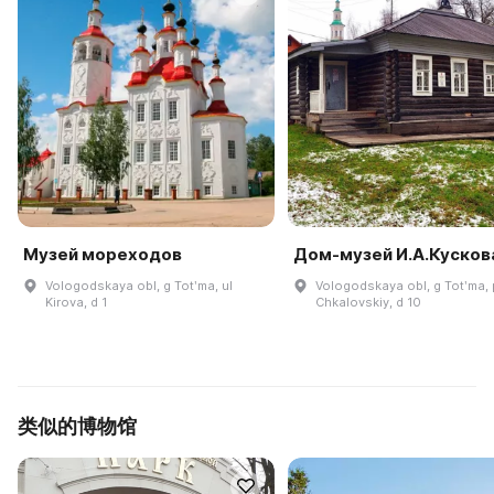
Музей мореходов
Дом-музей И.А.Кусков
Vologodskaya obl, g Totʹma, ul
Vologodskaya obl, g Totʹma, 
Kirova, d 1
Chkalovskiy, d 10
类似的博物馆