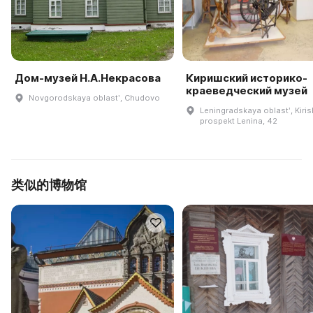
Дом-музей Н.А.Некрасова
Киришский историко-
краеведческий музей
Novgorodskaya oblastʹ, Chudovo
Leningradskaya oblastʹ, Kiris
prospekt Lenina, 42
类似的博物馆