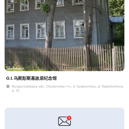
G.I. 乌斯彭斯基故居纪念馆
Novgorodskaya obl., Chudovskiy r-n., d. Syabrenitsy, ul. Radishcheva,
d. 73