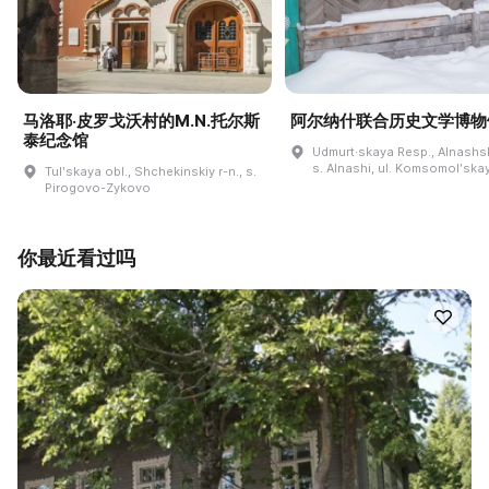
马洛耶·皮罗戈沃村的M.N.托尔斯
阿尔纳什联合历史文学博物
泰纪念馆
Udmurt·skaya Resp., Alnashski
s. Alnashi, ul. Komsomolʹskay
Tulʹskaya obl., Shchekinskiy r-n., s.
Pirogovo-Zykovo
你最近看过吗